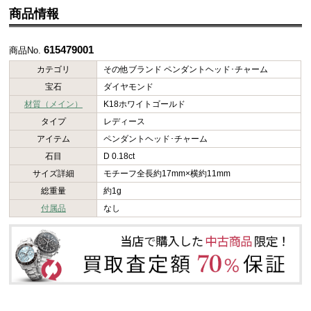
商品情報
615479001
商品No.
カテゴリ
その他ブランド ペンダントヘッド･チャーム
宝石
ダイヤモンド
材質（メイン）
K18ホワイトゴールド
タイプ
レディース
アイテム
ペンダントヘッド･チャーム
石目
D 0.18ct
サイズ詳細
モチーフ全長約17mm×横約11mm
総重量
約1g
付属品
なし