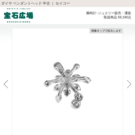
ダイヤ ペンダントヘッド 中古 ｜ セイコー
腕時計･ジュエリー販売・通販
取扱商品 59,190点
画像タップで拡大します