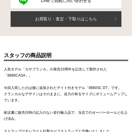
LINEで気軽に問い合わせる
お買取り・査定・下取りはこちら
スタッフの商品説明
人気モデル「カサブランカ」の発売10周年を記念して製作された
「8880CASA」。
今回入荷したのは後に追加されたデイト付きモデル「8880SC DT」です。
クラシカルなデザインはそのままに、迫力の有るサイズにボリュームアップし
ています。
保証書に販売日時の記入のない並行輸入品で、当店でのオーバーホールと仕上
げ済み。
ストラップはモレラート社製カーフストラップと交換いたしました。