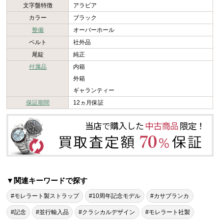
文字盤特徴
アラビア
カラー
ブラック
整備
オーバーホール
ベルト
社外品
尾錠
純正
付属品
内箱
外箱
ギャランティー
保証期間
12ヵ月保証
▼関連キーワードで探す
#モレラート製ストラップ
#10周年記念モデル
#カサブランカ
#記念
#並行輸入品
#クラシカルデザイン
#モレラート社製