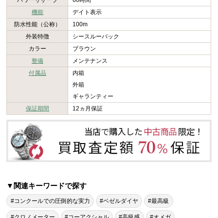
パワーリザーブ
60時間
機能
デイト表示
防水性能（公称）
100m
外装特徴
シースルーバック
カラー
ブラウン
整備
メンテナンス
付属品
内箱
外箱
ギャランティー
保証期間
12ヵ月保証
▼関連キーワードで探す
#コンクールでの圧倒的な実力
#ベゼルダイヤ
#最高級
#クロノメーター
#コーアクシャル
#高級感
#オメガ