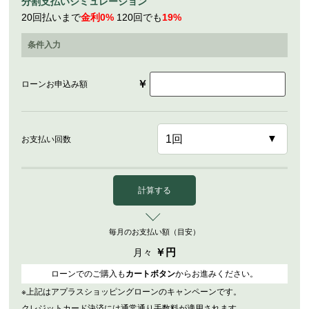
分割支払いシミュレーション
20回払いまで
金利0%
120回でも
19%
条件入力
￥
ローンお申込み額
お支払い回数
計算する
毎月のお支払い額（目安）
￥
円
月々
ローンでのご購入も
カートボタン
からお進みください。
※上記はアプラスショッピングローンのキャンペーンです。
クレジットカード決済には通常通り手数料が適用されます。