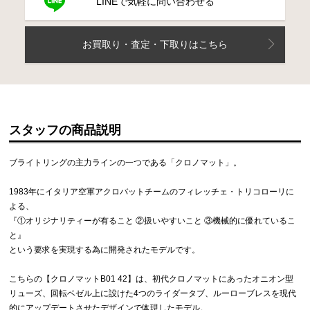
LINEで気軽に問い合わせる
お買取り・査定・下取りはこちら
スタッフの商品説明
ブライトリングの主力ラインの一つである「クロノマット」。
1983年にイタリア空軍アクロバットチームのフィレッチェ・トリコローリに
よる、
『①オリジナリティーが有ること ②扱いやすいこと ③機械的に優れているこ
と』
という要求を実現する為に開発されたモデルです。
こちらの【クロノマットB01 42】は、初代クロノマットにあったオニオン型
リューズ、回転ベゼル上に設けた4つのライダータブ、ルーローブレスを現代
的にアップデートさせたデザインで体現したモデル。