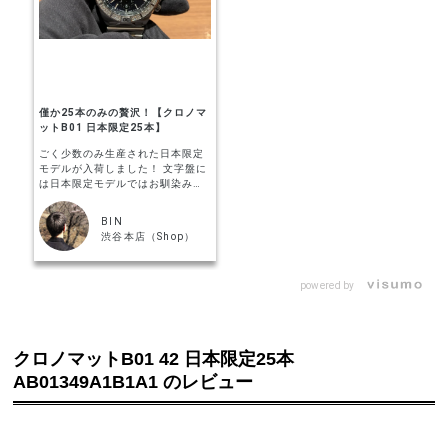
僅か25本のみの贅沢！【クロノマ
ットB01 日本限定25本】
ごく少数のみ生産された日本限定
モデルが入荷しました！ 文字盤に
は日本限定モデルではお馴染みの
ブラックシェルを採用していま
す。 ベゼルのダイヤモンドとブラ
BIN
ックシェルの質感が分かり易いか
渋谷本店（Shop）
と思い、動画で撮影してみました
が如何でしょうか。 25名のオーナ
ーのみが享受できるこの贅沢を、
powered by
どうぞその腕にお楽しみくださ
い！
クロノマットB01 42 日本限定25本
AB01349A1B1A1 のレビュー