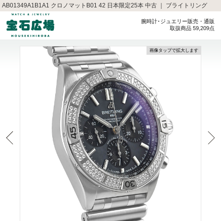
AB01349A1B1A1 クロノマットB01 42 日本限定25本 中古 ｜ ブライトリング
腕時計･ジュエリー販売・通販
取扱商品 59,209点
画像タップで拡大します