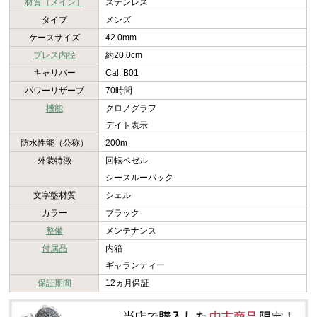
材質（メイン）
ステンレス
タイプ
メンズ
ケースサイズ
42.0mm
ブレス内径
約20.0cm
キャリバー
Cal. B01
パワーリザーブ
70時間
機能
クロノグラフ
デイト表示
防水性能（公称）
200m
外装特徴
回転ベゼル
シースルーバック
文字盤材質
シェル
カラー
ブラック
整備
メンテナンス
付属品
内箱
ギャランティー
保証期間
12ヵ月保証