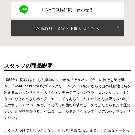
LINEで気軽に問い合わせる
お買取り・査定・下取りはこちら
スタッフの商品説明
1968年に初めて誕生した幸運のシンボル「アルハンブラ」の特徴を受け継
ぎ、『VanCleef&Arpels(ヴァンクリーフ&アーペル)』ならではの独創性と時を
超えるエレガンスを湛える「ヴィンテージアルハンブラ」コレクション。セン
ターにひと粒のきらめくダイヤモンドをあしらったやわらかな光沢を放つ乳白
色のマザーオブパールと、その周りを囲む可憐なビーズでかたどられた幸運の
シンボルが指先を彩る、イエローゴールド製「ヴィンテージアルハンブラ」リ
ングです。
たくさんつけてもしつこくなく、むしろ“素敵”にまとまる、不思議な個性をも