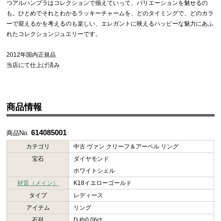
つアルハンブラはコレクションで揃えていって、バリエーションを魅せるの
も。ひとめでそれとわかるラッキーチャームを、どのタイミングで、どのカラ
ーで迎えるかを考えるのも楽しい、エレガントに映えるハッピーな魅力にあふ
れたコレクションジュエリーです。
2012年国内正規品
当店にて仕上げ済み
商品情報
614085001
商品No.
カテゴリ
中古 ヴァン クリーフ＆アーペル リング
宝石
ダイヤモンド
ホワイトシェル
材質（メイン）
K18イエローゴールド
タイプ
レディース
アイテム
リング
石目
D 約0.06ct