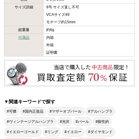
サイズ詳細
9号 サイズ直し不可
VCAサイズ49
モチーフ約15mm
総重量
約6g
付属品
内箱
外箱
証明書
▼関連キーワードで探す
#可憐
#国内正規品
#マザーオブパール
#アルハンブラ
#ヴィンテージアルハンブラ
#光沢
#パール
#個性的
#イエローゴールド
#リング
#イエロー
#ダイヤモンド