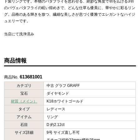
ド製リングです。本物のバタフライを思わせる、絶妙な角度で羽を広げる3羽
のパヴェバタフライの眩い煌めきで、どんな仕草も優美に、華やかに彩るリン
グ。品格のある輝きを放つ、繊細な美しさが息づく優雅でエレガントなハイジ
ュエリーです。
当店にて洗浄済み
商品情報
613681001
商品No.
カテゴリ
中古 グラフ GRAFF
宝石
ダイヤモンド
材質（メイン）
K18ホワイトゴールド
タイプ
レディース
アイテム
リング
石目
D 約2.12ct
サイズ詳細
9号 サイズ直し不可