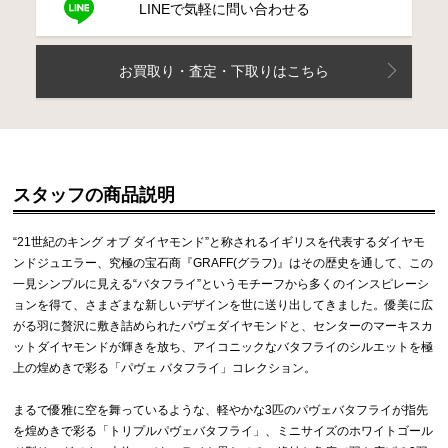
LINEで気軽に問い合わせる
お買取り・査定・下取りはこちら
スタッフの商品説明
“21世紀のキング オブ ダイヤモンド”と称されるイギリスを代表するダイヤモ
ンドジュエラー、究極の宝石商『GRAFF(グラフ)』はその歴史を通して、この
一見シンプルに見える“バタフライ”というモチーフから多くのインスピレーシ
ョンを得て、さまざまな新しいデザインを世に送り出してきました。優美に広
がる羽に贅沢に敷き詰められたパヴェダイヤモンドと、センターのマーキスカ
ットダイヤモンドが輝きを放ち、アイコニックなバタフライのシルエットを極
上の煌めきで彩る「パヴェ バタフライ」コレクション。
まるで優雅に空を舞っているような、軽やかな3匹のパヴェバタフライが指先
を煌めきで彩る「トリプルパヴェバタフライ」、ミニサイズのホワイトゴール