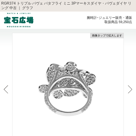
RGR374 トリプル パヴェ バタフライ ミニ 3Pマーキスダイヤ・パヴェダイヤ リ
ング 中古 ｜ グラフ
腕時計･ジュエリー販売・通販
取扱商品 59,250点
画像タップで拡大します