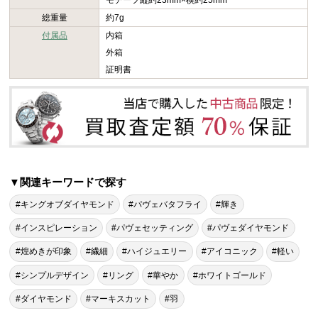
モチーフ縦約23mm×横約25mm
総重量
約7g
付属品
内箱
外箱
証明書
▼関連キーワードで探す
#キングオブダイヤモンド
#パヴェバタフライ
#輝き
#インスピレーション
#パヴェセッティング
#パヴェダイヤモンド
#煌めきが印象
#繊細
#ハイジュエリー
#アイコニック
#軽い
#シンプルデザイン
#リング
#華やか
#ホワイトゴールド
#ダイヤモンド
#マーキスカット
#羽