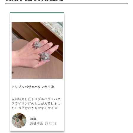
トリプルパヴェバタフライ🦋
以前紹介したトリプルパヴェバタ
フライリングのミニが入荷しまし
た✨ 今回はわかりやすくサイズを
比較した動画を撮影いたしました
📸 ミニサイズではありますが、ミ
加藤
ニサイズとは思えないほど贅沢で
渋谷本店（Shop）
存在感があり、 比較すると上品す
ぎず小ぶりなので使える場面が増