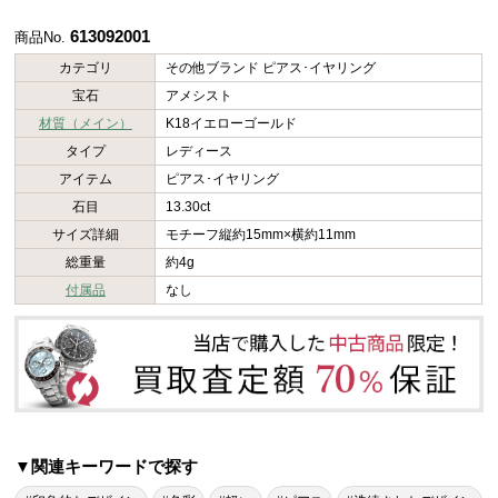
613092001
商品No.
カテゴリ
その他ブランド ピアス･イヤリング
宝石
アメシスト
材質（メイン）
K18イエローゴールド
タイプ
レディース
アイテム
ピアス･イヤリング
石目
13.30ct
サイズ詳細
モチーフ縦約15mm×横約11mm
総重量
約4g
付属品
なし
▼関連キーワードで探す