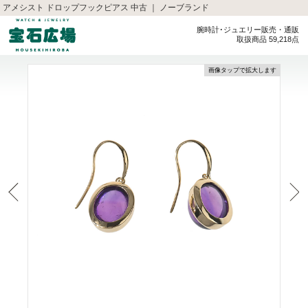
アメシスト ドロップフックピアス 中古 ｜ ノーブランド
腕時計･ジュエリー販売・通販
取扱商品 59,218点
画像タップで拡大します