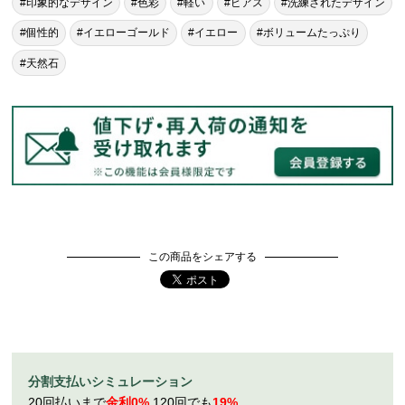
#印象的なデザイン
#色彩
#軽い
#ピアス
#洗練されたデザイン
#個性的
#イエローゴールド
#イエロー
#ボリュームたっぷり
#天然石
この商品をシェアする
分割支払いシミュレーション
20回払いまで
金利0%
120回でも
19%