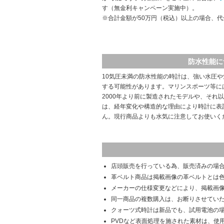
す（無金利キャンペーン実施中）。
※合計金額が50万円（税込）以上の場合、
防水性能に
10気圧未満の防水性能の時計は、強い水圧
する可能性があります。マリンスポーツ等に
2000年より前に製造されたモデルや、それ
は、経年変化や構造的な理由により時計に表
ん。現行商品よりも水気に注意してお使いく
店頭販売を行っている為、販売済みの場
革ベルト商品は掲載画像の革ベルトとは
メーカーの仕様変更などにより、掲載画
同一商品の複数購入は、お断りさせてい
クォーツ式時計は新品でも、試用電池の
PVDなど表面処理を施された素材は、使