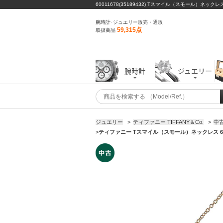
60011678(35189432) Tスマイル（スモール）ネック
腕時計･ジュエリー販売・通販
59,315点
取扱商品
腕時計
ジュエリー
ジュエリー
>
ティファニー TIFFANY＆Co.
>
中古
>
ティファニー Tスマイル（スモール）ネックレス 600116