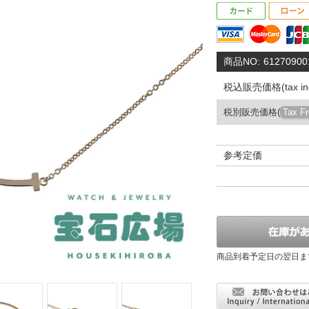
商品NO:
61270900
税込販売価格(tax inc
税別販売価格(
Tax F
参考定価
商品到着予定日の翌日ま