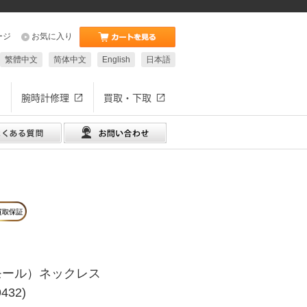
ージ
お気に入り
繁體中文
简体中文
English
日本語
腕時計修理
買取・下取
モール）ネックレス
432)