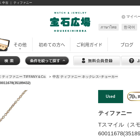
レス 中古 ｜ ティファニー
マイペ
ภาษาไทย
한국어
その他
初めての方へ
ご利用ガイド
ブログ
 ティファニー TIFFANY＆Co.
>
中古 ティファニー ネックレス･チョーカー
78(35189432)
ティファニー
Tスマイル（ス
60011678(35189