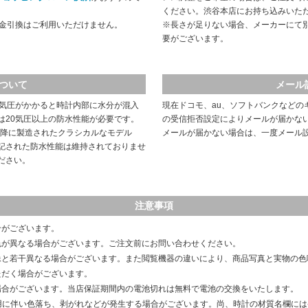
ください。渋谷本店にお持ち込みいた
代金引換はご利用いただけません。
※長さが足りない場合、メーカーにて
要がございます。
ついて
メール
や気圧がかかると時計内部に水分が混入
現在ドコモ、au、ソフトバンクなどの
は20気圧以上の防水性能が必要です。
の受信拒否設定によりメールが届かな
以降に製造されたクラシカルなモデル
メールが届かない場合は、一度メール
記された防水性能は維持されておりませ
ださい。
注意事項
合がございます。
色が異なる場合がございます。ご注文前にお問い合わせください。
像と若干異なる場合がございます。また閲覧機器の違いにより、商品写真と実物の色
ただく場合がございます。
場合がございます。当店保証期間内の電池切れは無料で電池の交換をいたします。
用に伴い色落ち、剥がれなどが発生する場合がございます。尚、時計の材質名欄に