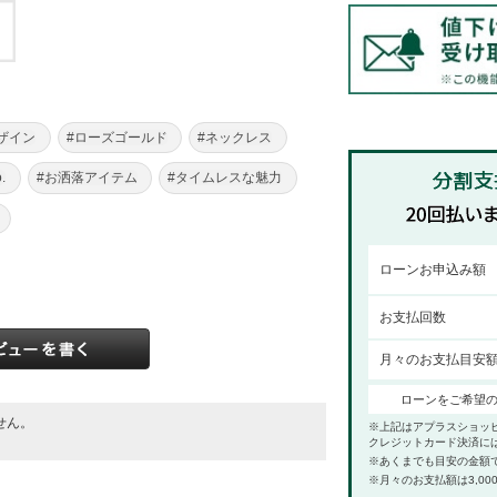
ザイン
#ローズゴールド
#ネックレス
.
#お洒落アイテム
#タイムレスな魅力
ローンお申込み額
お支払回数
月々のお支払目安
ローンをご希望
せん。
※上記はアプラスショッ
。
クレジットカード決済に
※あくまでも目安の金額
※月々のお支払額は3,00