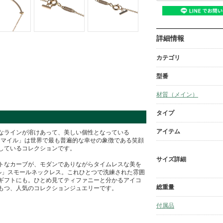
詳細情報
カテゴリ
型番
材質（メイン）
タイプ
アイテム
なラインが溶けあって、美しい個性となっている
。「Tスマイル」は世界で最も普遍的な幸せの象徴である笑顔
しているコレクションです。
サイズ詳細
トなカーブが、モダンでありながらタイムレスな美を
ル」スモールネックレス。これひとつで洗練された雰囲
ギフトにも。ひとめ見てティファニーと分かるアイコ
総重量
もつ、人気のコレクションジュエリーです。
付属品