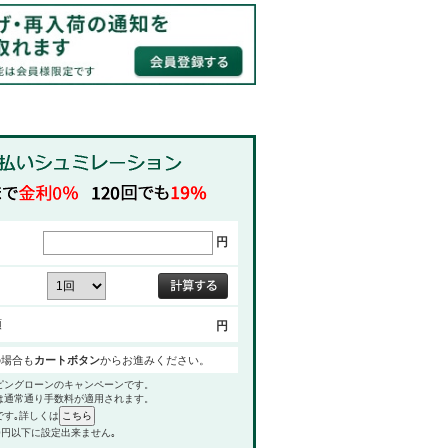
円
額
円
の場合も
カートボタン
からお進みください。
ピングローンのキャンペーンです。
は通常通り手数料が適用されます。
です｡詳しくは
0円以下に設定出来ません｡