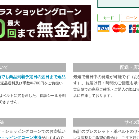
いて
配送・店
由でも商品到着予定日の翌日まで返品
最短で当日中の発送が可能です（お
す）。お届け日・時間のご指定も承
返品送料及び手数料700円をご負担い
実店舗での商品ご確認・ご購入の際は
はベルトに穴を通した、保護シールを剥
店に在庫しております。
できません。
法
サイズ
ド・ショッピングローンでのお支払い
時計のブレスレット・革ベルトのサ
ショッピングローン決済
がおすすめで
レス調整をご希望の場合は、ご注文時