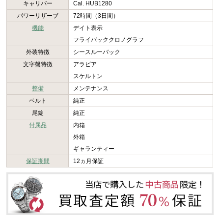
キャリバー
Cal. HUB1280
パワーリザーブ
72時間（3日間）
機能
デイト表示
フライバッククロノグラフ
外装特徴
シースルーバック
文字盤特徴
アラビア
スケルトン
整備
メンテナンス
ベルト
純正
尾錠
純正
付属品
内箱
外箱
ギャランティー
保証期間
12ヵ月保証