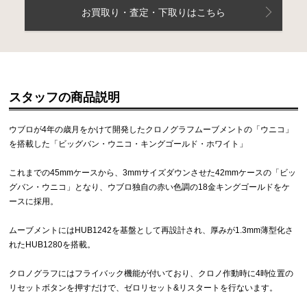
お買取り・査定・下取りはこちら
スタッフの商品説明
ウブロが4年の歳月をかけて開発したクロノグラフムーブメントの「ウニコ」
を搭載した「ビッグバン・ウニコ・キングゴールド・ホワイト」
これまでの45mmケースから、3mmサイズダウンさせた42mmケースの「ビッ
グバン・ウニコ」となり、ウブロ独自の赤い色調の18金キングゴールドをケ
ースに採用。
ムーブメントにはHUB1242を基盤として再設計され、厚みが1.3mm薄型化さ
れたHUB1280を搭載。
クロノグラフにはフライバック機能が付いており、クロノ作動時に4時位置の
リセットボタンを押すだけで、ゼロリセット&リスタートを行ないます。