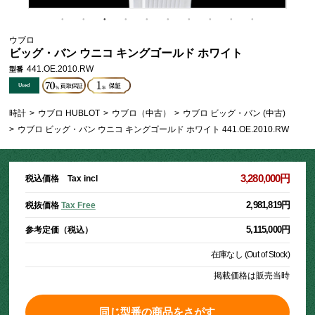
ウブロ
ビッグ・バン ウニコ キングゴールド ホワイト
441.OE.2010.RW
型番
時計
>
ウブロ HUBLOT
>
ウブロ（中古）
>
ウブロ ビッグ・バン (中古)
>
ウブロ ビッグ・バン ウニコ キングゴールド ホワイト 441.OE.2010.RW
3,280,000円
税込価格 Tax incl
2,981,819円
税抜価格
Tax Free
5,115,000円
参考定価（税込）
在庫なし (Out of Stock)
掲載価格は販売当時
同じ型番の商品をさがす