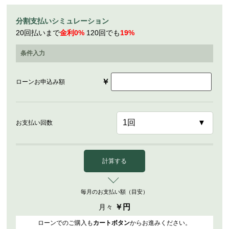
分割支払いシミュレーション
20回払いまで
金利0%
120回でも
19%
条件入力
￥
ローンお申込み額
お支払い回数
計算する
毎月のお支払い額（目安）
￥
円
月々
ローンでのご購入も
カートボタン
からお進みください。