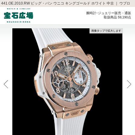
441.OE.2010.RW ビッグ・バン ウニコ キングゴールド ホワイト 中古 ｜ ウブロ
腕時計･ジュエリー販売・通販
取扱商品 59,190点
画像タップで拡大します