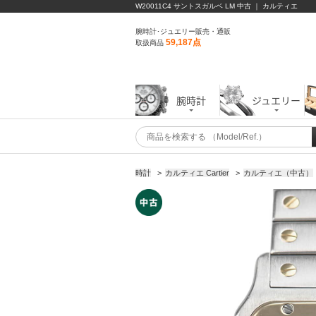
W20011C4 サントスガルベ LM 中古 ｜ カルティエ
腕時計･ジュエリー販売・通販
59,187点
取扱商品
腕時計
ジュエリー
時計
>
カルティエ Cartier
>
カルティエ（中古）