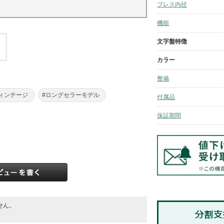
ブレス内径
機能
文字盤特徴
カラー
整備
ィンテージ
#ロングセラーモデル
付属品
保証期間
せん。
。