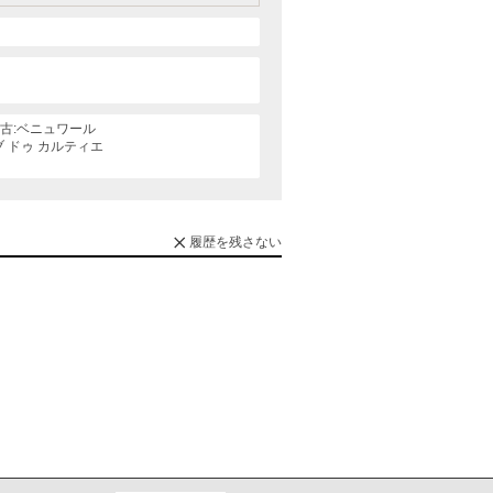
古:ベニュワール
ブ ドゥ カルティエ
履歴を残さない