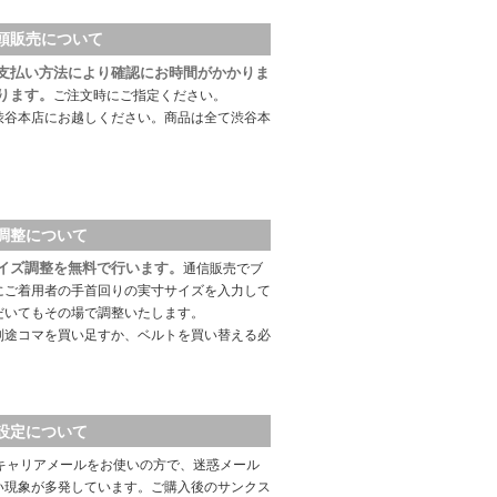
頭販売について
支払い方法により確認にお時間がかかりま
ります。
ご注文時にご指定ください。
渋谷本店にお越しください。商品は全て渋谷本
調整について
イズ調整を無料で行います。
通信販売でブ
にご着用者の手首回りの実寸サイズを入力して
だいてもその場で調整いたします。
別途コマを買い足すか、ベルトを買い替える必
設定について
キャリアメールをお使いの方で、迷惑メール
い現象が多発しています。ご購入後のサンクス