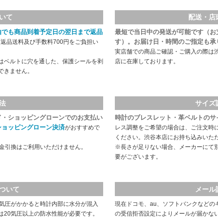
いて
配送・店
由でも商品到着予定日の翌日まで返品
最短で当日中の発送が可能です（お
す）。お届け日・時間のご指定も承
返品送料及び手数料700円をご負担い
実店舗での商品ご確認・ご購入の際は
はベルトに穴を通した、保護シールを剥
店に在庫しております。
できません。
法
サイズ
ド・ショッピングローンでのお支払い
時計のブレスレット・革ベルトのサ
ショッピングローン決済
がおすすめで
レス調整をご希望の場合は、ご注文時
ください。渋谷本店にお持ち込みいた
代金引換はご利用いただけません。
※長さが足りない場合、メーカーにて
要がございます。
ついて
メール
や気圧がかかると時計内部に水分が混入
現在ドコモ、au、ソフトバンクなどの
は20気圧以上の防水性能が必要です。
の受信拒否設定によりメールが届かな