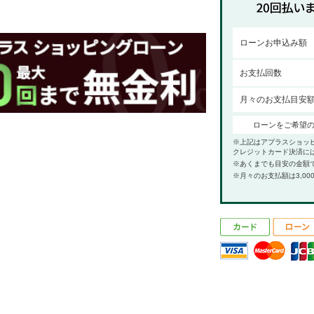
ローンお申込み額
お支払回数
月々のお支払目安
ローンをご希望
※上記はアプラスショッ
クレジットカード決済に
※あくまでも目安の金額
※月々のお支払額は3,00