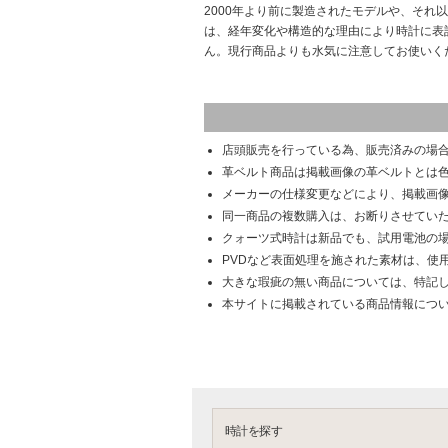
2000年より前に製造されたモデルや、それ
は、経年変化や構造的な理由により時計に表
ん。現行商品よりも水気に注意してお使いく
店頭販売を行っている為、販売済みの場
革ベルト商品は掲載画像の革ベルトとは
メーカーの仕様変更などにより、掲載画
同一商品の複数購入は、お断りさせてい
クォーツ式時計は新品でも、試用電池の
PVDなど表面処理を施された素材は、使
大きな瑕疵の無い商品については、特記
本サイトに掲載されている商品情報につ
時計を探す