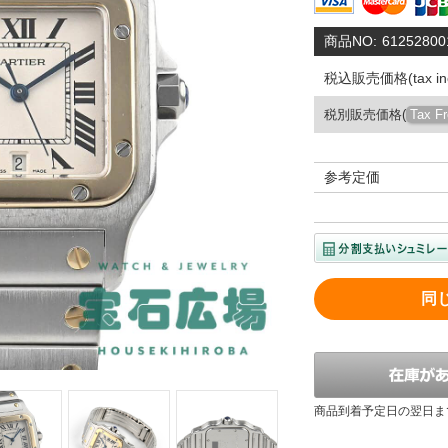
商品NO:
61252800
税込販売価格(tax inc
税別販売価格(
Tax F
参考定価
同
商品到着予定日の翌日ま