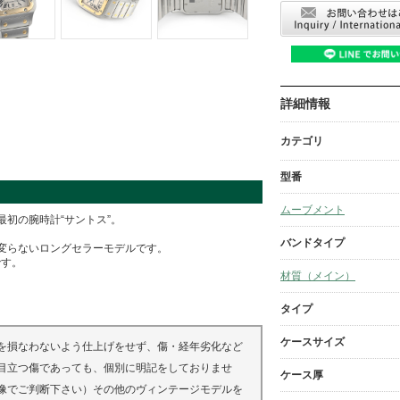
詳細情報
カテゴリ
型番
ムーブメント
初の腕時計“サントス”。
バンドタイプ
変らないロングセラーモデルです。
です。
材質（メイン）
タイプ
ケースサイズ
を損なわないよう仕上げをせず、傷・経年劣化など
目立つ傷であっても、個別に明記をしておりませ
ケース厚
像でご判断下さい）その他のヴィンテージモデルを