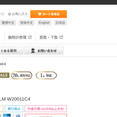
ージ
お気に入り
繁體中文
简体中文
English
日本語
腕時計修理
買取・下取
1C4
 W20011C4