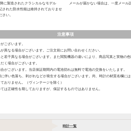
以降に製造されたクラシカルなモデル
メールが届かない場合は、一度メール
記された防水性能は維持されておりませ
ださい。
注意事項
合がございます。
色が異なる場合がございます。ご注文前にお問い合わせください。
像と若干異なる場合がございます。また閲覧機器の違いにより、商品写真と実物の色
ただく場合がございます。
場合がございます。当店保証期間内の電池切れは無料で電池の交換をいたします。
用に伴い色落ち、剥がれなどが発生する場合がございます。尚、時計の材質名欄に
しておりません。（ヴィンテージを除く）
いては正確性を期しておりますが、保証するものではありません。
時計一覧