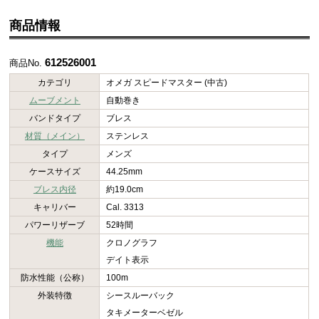
商品情報
612526001
商品No.
カテゴリ
オメガ スピードマスター (中古)
ムーブメント
自動巻き
バンドタイプ
ブレス
材質（メイン）
ステンレス
タイプ
メンズ
ケースサイズ
44.25mm
ブレス内径
約19.0cm
キャリバー
Cal. 3313
パワーリザーブ
52時間
機能
クロノグラフ
デイト表示
防水性能（公称）
100m
外装特徴
シースルーバック
タキメーターベゼル