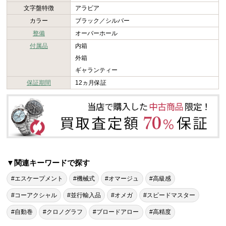
文字盤特徴
アラビア
カラー
ブラック／シルバー
整備
オーバーホール
付属品
内箱
外箱
ギャランティー
保証期間
12ヵ月保証
▼関連キーワードで探す
#エスケープメント
#機械式
#オマージュ
#高級感
#コーアクシャル
#並行輸入品
#オメガ
#スピードマスター
#自動巻
#クロノグラフ
#ブロードアロー
#高精度