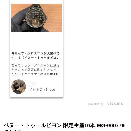
モリッツ・グロスマンが大豊作で
す！！【ベヌー・トゥールビヨ
ン】
前回モリッツ・グロスマンに触れ
たところで店頭に目を向けると、
ただいまグロスマンの優良USED品
が大豊作でした！！ 未使用品が
続々と入荷しており、新品よりグ
BIN
ッとお得なプライスで並んでおり
渋谷本店（Shop）
ます。 中でもこちらのベヌー・ト
ゥールビヨンは限定数10本のみと
いう希少な一本。 ドイツ時計らし
powered by
い特徴を備えつつ、グロスマン独
自の機構も光る逸品です！
ベヌー・トゥールビヨン 限定生産10本 MG-000779