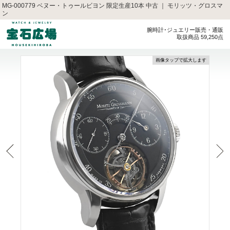
MG-000779 ベヌー・トゥールビヨン 限定生産10本 中古 ｜ モリッツ・グロスマ
ン
腕時計･ジュエリー販売・通販
取扱商品 59,250点
画像タップで拡大します