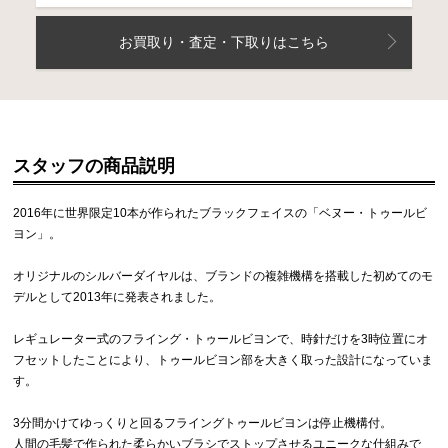
お買取り・査定・下取りはこちら
スタッフの商品説明
2016年に世界限定10本が作られたブラックフェイスの「ベヌー・トゥールビ
ヨン」。
オリジナルのシルバーダイヤルは、ブランドの複雑機構を搭載した初めてのモ
デルとして2013年に発表されました。
レギュレーター式のフライング・トゥールビヨンで、時針だけを3時位置にオ
フセットしたことにより、トゥールビヨン部を大きく取った設計になっていま
す。
3分間かけてゆっくりと回るフライングトゥールビヨンは停止機構付。
人間の毛髪で作られた柔らかいブラシでストップさせるユニークな仕組みで