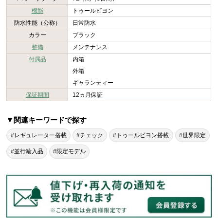
機能
トゥールビヨン
防水性能（公称）
日常防水
カラー
ブラック
整備
メンテナンス
付属品
内箱
外箱
ギャランティー
保証期間
12ヵ月保証
▼関連キーワードで探す
#レギュレーター搭載
#チェック
#トゥールビヨン搭載
#世界限定
#並行輸入品
#限定モデル