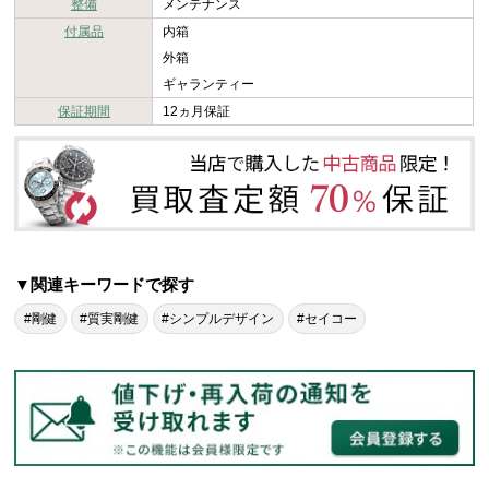
整備
メンテナンス
付属品
内箱
外箱
ギャランティー
保証期間
12ヵ月保証
▼関連キーワードで探す
#剛健
#質実剛健
#シンプルデザイン
#セイコー