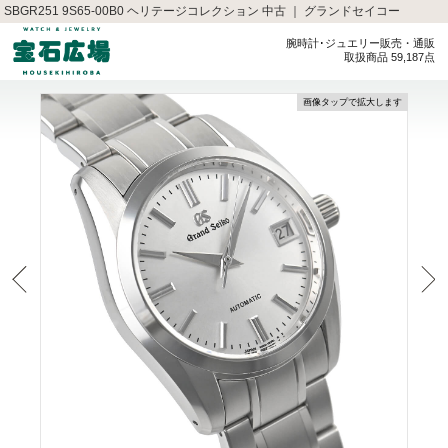
SBGR251 9S65-00B0 ヘリテージコレクション 中古 ｜ グランドセイコー
腕時計･ジュエリー販売・通販
取扱商品 59,187点
画像タップで拡大します