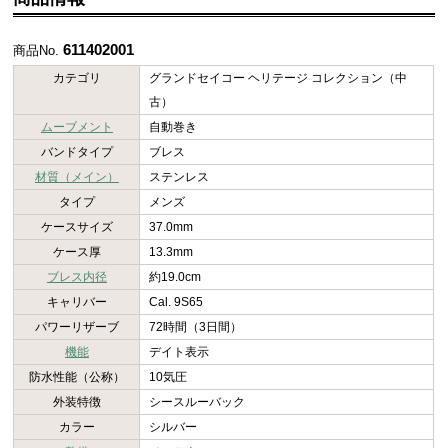
611402001
商品No.
カテゴリ
グランドセイコー ヘリテージ コレクション（中
古）
ムーブメント
自動巻き
バンドタイプ
ブレス
材質（メイン）
ステンレス
タイプ
メンズ
ケースサイズ
37.0mm
ケース厚
13.3mm
ブレス内径
約19.0cm
キャリバー
Cal. 9S65
パワーリザーブ
72時間（3日間）
機能
デイト表示
防水性能（公称）
10気圧
外装特徴
シースルーバック
カラー
シルバー