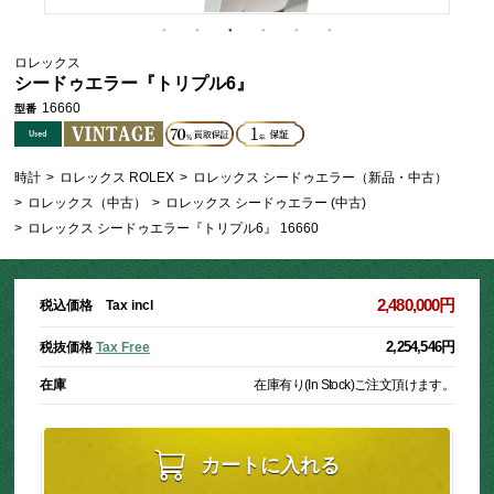
ロレックス
シードゥエラー『トリプル6』
16660
型番
時計
>
ロレックス ROLEX
>
ロレックス シードゥエラー（新品・中古）
>
ロレックス（中古）
>
ロレックス シードゥエラー (中古)
>
ロレックス シードゥエラー『トリプル6』 16660
2,480,000円
税込価格 Tax incl
2,254,546円
税抜価格
Tax Free
在庫
在庫有り(In Stock)
ご注文頂けます。
カートに入れる