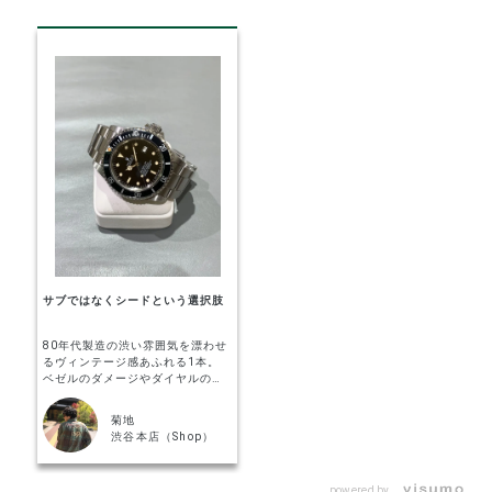
サブではなくシードという選択肢
80年代製造の渋い雰囲気を漂わせ
るヴィンテージ感あふれる1本。
ベゼルのダメージやダイヤルの劣
化が唯一無二のかっこよさを感じ
ます！ サブマリーナーではなく、
菊地
あえてシードゥエラーを選ぶのが
渋谷本店（Shop）
大人の遊び心です。
powered by