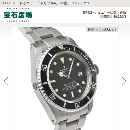
16660 シードゥエラー『トリプル6』 中古 ｜ ロレックス
腕時計･ジュエリー販売・通販
取扱商品 59,190点
画像タップで拡大します