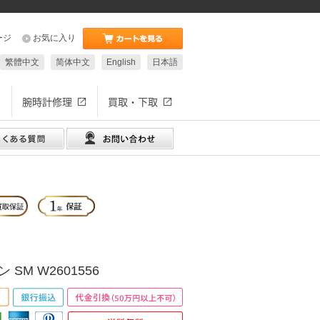
ージ
お気に入り
繁體中文
简体中文
English
日本語
腕時計修理
買取・下取
SM W2601556