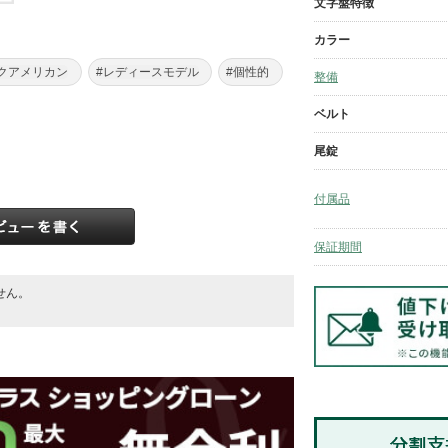
文字盤特徴
カラー
クアメリカン
#レディースモデル
#個性的
整備
ベルト
尾錠
付属品
保証期間
せん。
。