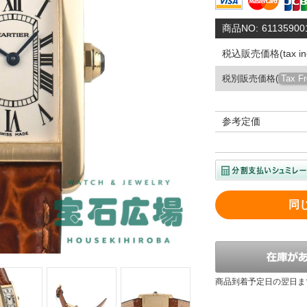
商品NO:
61135900
税込販売価格(tax inc
税別販売価格(
Tax F
参考定価
同
商品到着予定日の翌日ま