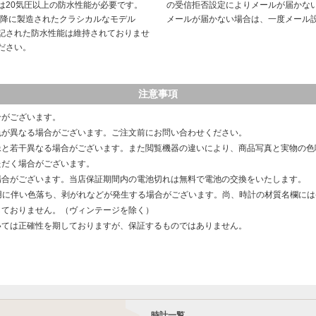
は20気圧以上の防水性能が必要です。
の受信拒否設定によりメールが届かな
以降に製造されたクラシカルなモデル
メールが届かない場合は、一度メール
記された防水性能は維持されておりませ
ださい。
注意事項
合がございます。
色が異なる場合がございます。ご注文前にお問い合わせください。
像と若干異なる場合がございます。また閲覧機器の違いにより、商品写真と実物の色
ただく場合がございます。
場合がございます。当店保証期間内の電池切れは無料で電池の交換をいたします。
用に伴い色落ち、剥がれなどが発生する場合がございます。尚、時計の材質名欄に
しておりません。（ヴィンテージを除く）
いては正確性を期しておりますが、保証するものではありません。
時計一覧