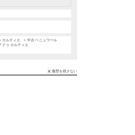
ゥ カルティエ
中古:ベニュワール
ブ ドゥ カルティエ
履歴を残さない