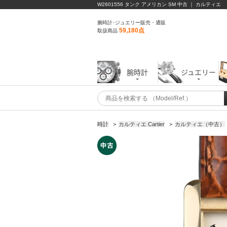
W2601556 タンク アメリカン SM 中古 ｜ カルティエ
腕時計･ジュエリー販売・通販
59,180点
取扱商品
腕時計
ジュエリー
時計
>
カルティエ Cartier
>
カルティエ（中古）