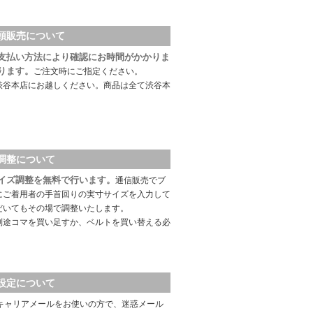
頭販売について
支払い方法により確認にお時間がかかりま
ります。
ご注文時にご指定ください。
渋谷本店にお越しください。商品は全て渋谷本
調整について
イズ調整を無料で行います。
通信販売でブ
にご着用者の手首回りの実寸サイズを入力して
だいてもその場で調整いたします。
別途コマを買い足すか、ベルトを買い替える必
設定について
キャリアメールをお使いの方で、迷惑メール