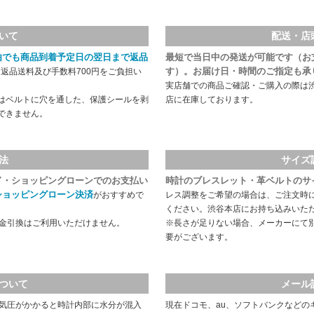
いて
配送・店
由でも商品到着予定日の翌日まで返品
最短で当日中の発送が可能です（お
す）。お届け日・時間のご指定も承
返品送料及び手数料700円をご負担い
実店舗での商品ご確認・ご購入の際は
はベルトに穴を通した、保護シールを剥
店に在庫しております。
できません。
法
サイズ
ド・ショッピングローンでのお支払い
時計のブレスレット・革ベルトのサ
ショッピングローン決済
がおすすめで
レス調整をご希望の場合は、ご注文時
ください。渋谷本店にお持ち込みいた
代金引換はご利用いただけません。
※長さが足りない場合、メーカーにて
要がございます。
ついて
メール
や気圧がかかると時計内部に水分が混入
現在ドコモ、au、ソフトバンクなどの