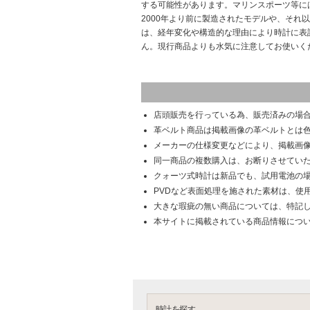
する可能性があります。マリンスポーツ等に
2000年より前に製造されたモデルや、それ
は、経年変化や構造的な理由により時計に表
ん。現行商品よりも水気に注意してお使いく
店頭販売を行っている為、販売済みの場
革ベルト商品は掲載画像の革ベルトとは
メーカーの仕様変更などにより、掲載画
同一商品の複数購入は、お断りさせてい
クォーツ式時計は新品でも、試用電池の
PVDなど表面処理を施された素材は、使
大きな瑕疵の無い商品については、特記
本サイトに掲載されている商品情報につ
時計を探す