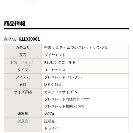
商品情報
611030001
商品No.
カテゴリ
中古 カルティエ ブレスレット･バングル
宝石
ダイヤモンド
材質（メイン）
K18ピンクゴールド
タイプ
ユニセックス
アイテム
ブレスレット･バングル
石目
D 約0.42ct
サイズ詳細
カルティエサイズ16
ブレスレット内径約15.5mm
ブレスレット幅約6.1mm
総重量
約27g
付属品
証明書
ドライバー