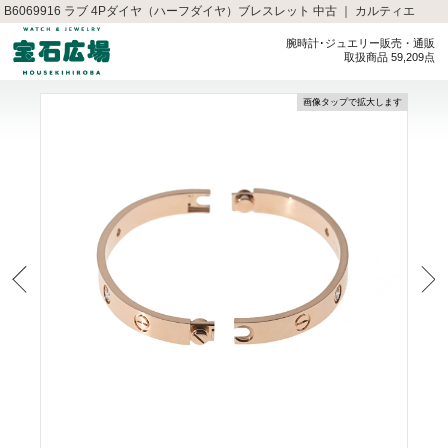
B6069916 ラブ 4Pダイヤ（ハーフダイヤ）ブレスレット 中古 ｜ カルティエ
腕時計･ジュエリー販売・通販
取扱商品 59,209点
画像タップで拡大します