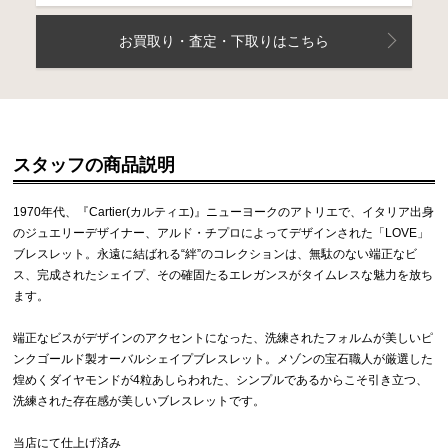
お買取り・査定・下取りはこちら
スタッフの商品説明
1970年代、『Cartier(カルティエ)』ニューヨークのアトリエで、イタリア出身
のジュエリーデザイナー、アルド・チプロによってデザインされた「LOVE」
ブレスレット。永遠に結ばれる“絆”のコレクションは、無駄のない端正なビ
ス、完成されたシェイプ、その確固たるエレガンスがタイムレスな魅力を放ち
ます。
端正なビスがデザインのアクセントになった、洗練されたフォルムが美しいピ
ンクゴールド製オーバルシェイプブレスレット。メゾンの宝石職人が厳選した
煌めくダイヤモンドが4粒あしらわれた、シンプルであるからこそ引き立つ、
洗練された存在感が美しいブレスレットです。
当店にて仕上げ済み