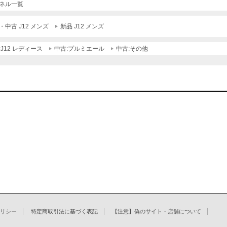
ネル一覧
・中古 J12 メンズ
新品 J12 メンズ
:J12 レディース
中古:プルミエール
中古:その他
リシー
特定商取引法に基づく表記
【注意】偽のサイト・店舗について