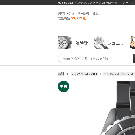
H3829 J12 インテンスブラック 38MM 中古 ｜ シャネル
腕時計･ジュエリー販売・通販
59,315点
取扱商品
腕時計
ジュエリー
時計
>
シャネル CHANEL
>
シャネル J12 メン