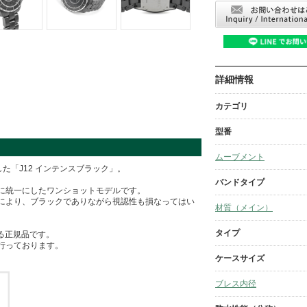
詳細情報
カテゴリ
型番
ムーブメント
た「J12 インテンスブラック」。
バンドタイプ
に統一にしたワンショットモデルです。
により、ブラックでありながら視認性も損なってはい
材質（メイン）
タイプ
有る正規品です。
行っております。
ケースサイズ
ブレス内径