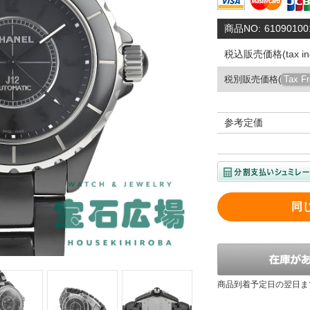
商品NO:
61090100
税込販売価格(tax inc
税別販売価格(
Tax F
参考定価
同
商品到着予定日の翌日ま