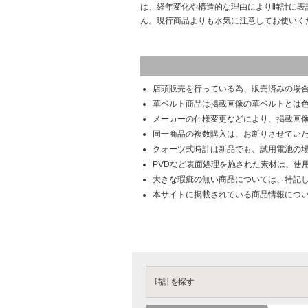
は、経年変化や構造的な理由により時計に表
ん。現行商品よりも水気に注意してお使いく
店頭販売を行っている為、販売済みの場
革ベルト商品は掲載画像の革ベルトとは
メーカーの仕様変更などにより、掲載画
同一商品の複数購入は、お断りさせてい
クォーツ式時計は新品でも、試用電池の
PVDなど表面処理を施された素材は、使
大きな瑕疵の無い商品については、特記
本サイトに掲載されている商品情報につ
時計を探す