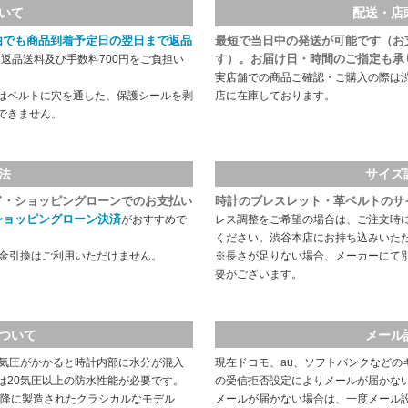
いて
配送・店
由でも商品到着予定日の翌日まで返品
最短で当日中の発送が可能です（お
す）。お届け日・時間のご指定も承
返品送料及び手数料700円をご負担い
実店舗での商品ご確認・ご購入の際は
はベルトに穴を通した、保護シールを剥
店に在庫しております。
できません。
法
サイズ
ド・ショッピングローンでのお支払い
時計のブレスレット・革ベルトのサ
ショッピングローン決済
がおすすめで
レス調整をご希望の場合は、ご注文時
ください。渋谷本店にお持ち込みいた
代金引換はご利用いただけません。
※長さが足りない場合、メーカーにて
要がございます。
ついて
メール
や気圧がかかると時計内部に水分が混入
現在ドコモ、au、ソフトバンクなどの
は20気圧以上の防水性能が必要です。
の受信拒否設定によりメールが届かな
以降に製造されたクラシカルなモデル
メールが届かない場合は、一度メール