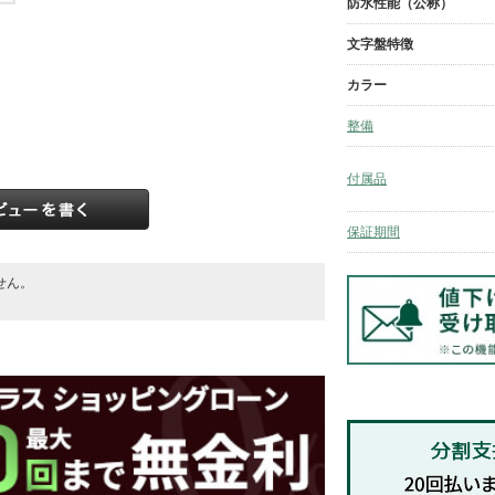
防水性能（公称）
文字盤特徴
カラー
整備
付属品
保証期間
せん。
。