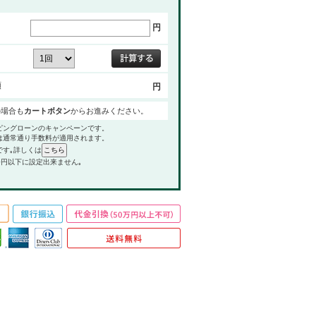
円
額
円
の場合も
カートボタン
からお進みください。
ピングローンのキャンペーンです。
は通常通り手数料が適用されます。
です｡詳しくは
0円以下に設定出来ません｡