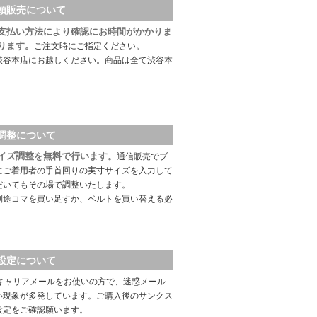
頭販売について
支払い方法により確認にお時間がかかりま
ります。
ご注文時にご指定ください。
渋谷本店にお越しください。商品は全て渋谷本
調整について
イズ調整を無料で行います。
通信販売でブ
にご着用者の手首回りの実寸サイズを入力して
だいてもその場で調整いたします。
別途コマを買い足すか、ベルトを買い替える必
設定について
キャリアメールをお使いの方で、迷惑メール
い現象が多発しています。ご購入後のサンクス
設定をご確認願います。