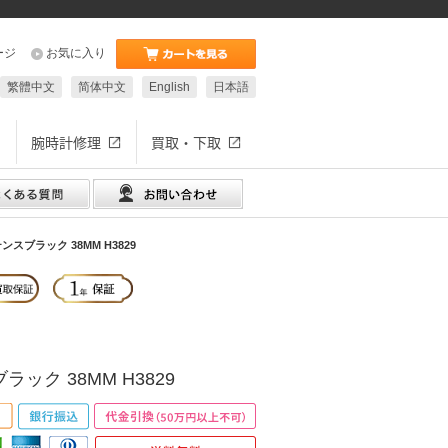
ージ
お気に入り
繁體中文
简体中文
English
日本語
腕時計修理
買取・下取
ンスブラック 38MM H3829
ラック 38MM H3829