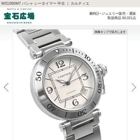
W31080M7 パシャ シータイマー 中古 ｜ カルティエ
腕時計･ジュエリー販売・通販
取扱商品 60,021点
画像タップで拡大します