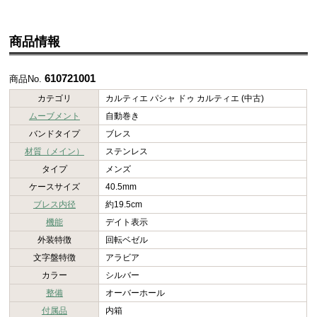
商品情報
610721001
商品No.
カテゴリ
カルティエ パシャ ドゥ カルティエ (中古)
ムーブメント
自動巻き
バンドタイプ
ブレス
材質（メイン）
ステンレス
タイプ
メンズ
ケースサイズ
40.5mm
ブレス内径
約19.5cm
機能
デイト表示
外装特徴
回転ベゼル
文字盤特徴
アラビア
カラー
シルバー
整備
オーバーホール
付属品
内箱