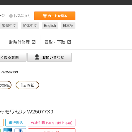
ージ
お気に入り
繁體中文
简体中文
English
日本語
腕時計修理
買取・下取
25077X9
モワゼル W25077X9