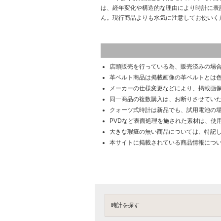
は、経年変化や構造的な理由により時計に表
ん。現行商品よりも水気に注意してお使いく
店頭販売を行っている為、販売済みの場
革ベルト商品は掲載画像の革ベルトとは
メーカーの仕様変更などにより、掲載画
同一商品の複数購入は、お断りさせてい
クォーツ式時計は新品でも、試用電池の
PVDなど表面処理を施された素材は、使
大きな瑕疵の無い商品については、特記
本サイトに掲載されている商品情報につ
時計を探す