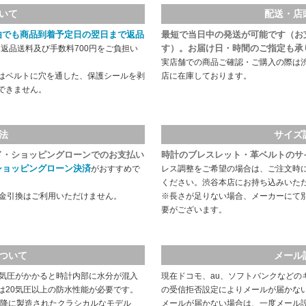
いて
配送・店
由でも商品到着予定日の翌日まで返品
最短で当日中の発送が可能です（お
す）。お届け日・時間のご指定も承
返品送料及び手数料700円をご負担い
実店舗での商品ご確認・ご購入の際は
はベルトに穴を通した、保護シールを剥
店に在庫しております。
できません。
法
サイズ
ド・ショッピングローンでのお支払い
時計のブレスレット・革ベルトのサ
ショッピングローン決済
がおすすめで
レス調整をご希望の場合は、ご注文時
ください。渋谷本店にお持ち込みいた
代金引換はご利用いただけません。
※長さが足りない場合、メーカーにて
要がございます。
ついて
メール
や気圧がかかると時計内部に水分が混入
現在ドコモ、au、ソフトバンクなどの
は20気圧以上の防水性能が必要です。
の受信拒否設定によりメールが届かな
以降に製造されたクラシカルなモデル
メールが届かない場合は、一度メール