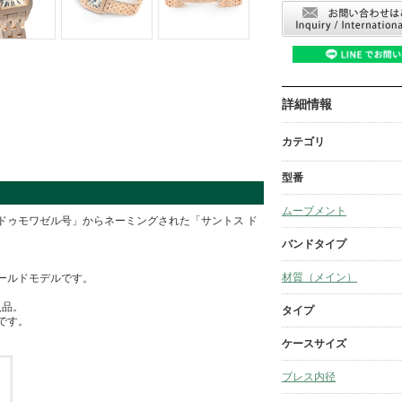
詳細情報
カテゴリ
型番
ムーブメント
ドゥモワゼル号」からネーミングされた「サントス ド
バンドタイプ
材質（メイン）
ールドモデルです。
入品。
タイプ
です。
ケースサイズ
ブレス内径