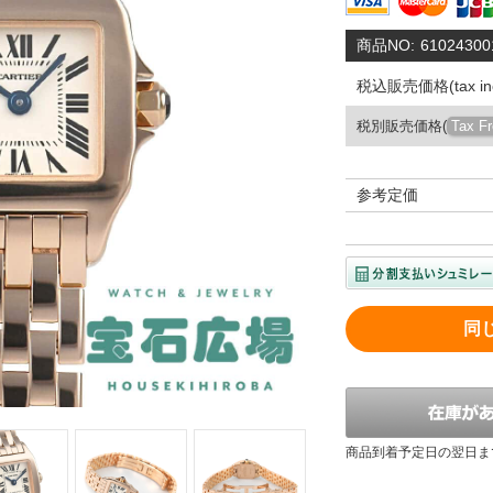
商品NO:
61024300
税込販売価格(tax inc
税別販売価格(
Tax F
参考定価
同
商品到着予定日の翌日ま