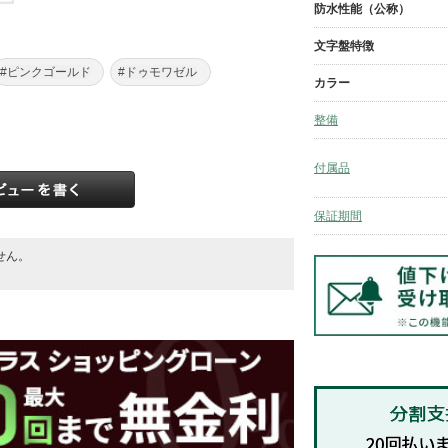
防水性能（公称）
文字盤特徴
#ピンクゴールド
#ドゥモワゼル
カラー
整備
付属品
保証期間
せん。
。