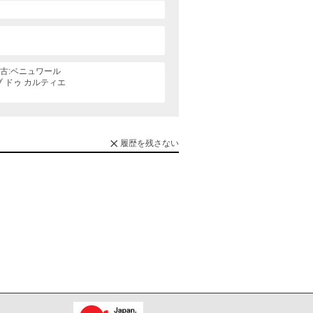
古:ベニュワール
ブ ドゥ カルティエ
履歴を残さない