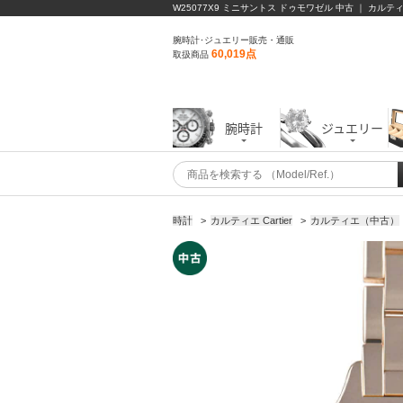
W25077X9 ミニサントス ドゥモワゼル 中古 ｜ カルテ
腕時計･ジュエリー販売・通販
60,019点
取扱商品
腕時計
ジュエリー
時計
>
カルティエ Cartier
>
カルティエ（中古）