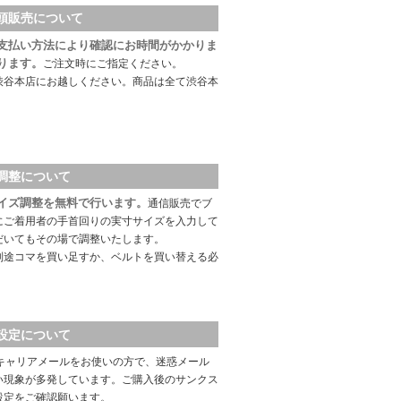
頭販売について
支払い方法により確認にお時間がかかりま
ります。
ご注文時にご指定ください。
渋谷本店にお越しください。商品は全て渋谷本
調整について
イズ調整を無料で行います。
通信販売でブ
にご着用者の手首回りの実寸サイズを入力して
だいてもその場で調整いたします。
別途コマを買い足すか、ベルトを買い替える必
設定について
キャリアメールをお使いの方で、迷惑メール
い現象が多発しています。ご購入後のサンクス
設定をご確認願います。