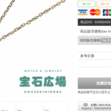
商品NO:
60968400
税込販売価格(tax inc
税別販売価格(
Tax F
参考定価
商品到着予定日の翌日ま