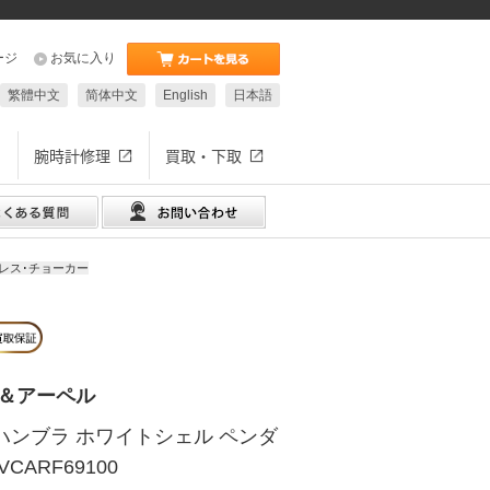
ージ
お気に入り
繁體中文
简体中文
English
日本語
腕時計修理
買取・下取
クレス･チョーカー
フ＆アーペル
ハンブラ ホワイトシェル ペンダ
CARF69100