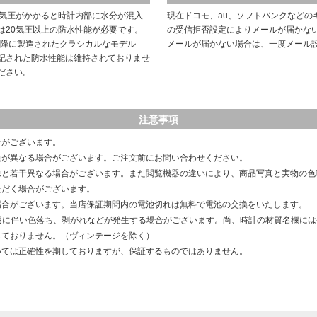
や気圧がかかると時計内部に水分が混入
現在ドコモ、au、ソフトバンクなどの
は20気圧以上の防水性能が必要です。
の受信拒否設定によりメールが届かな
以降に製造されたクラシカルなモデル
メールが届かない場合は、一度メール
記された防水性能は維持されておりませ
ださい。
注意事項
合がございます。
色が異なる場合がございます。ご注文前にお問い合わせください。
像と若干異なる場合がございます。また閲覧機器の違いにより、商品写真と実物の色
ただく場合がございます。
場合がございます。当店保証期間内の電池切れは無料で電池の交換をいたします。
用に伴い色落ち、剥がれなどが発生する場合がございます。尚、時計の材質名欄に
しておりません。（ヴィンテージを除く）
いては正確性を期しておりますが、保証するものではありません。