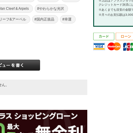
※上記はアプラスショッ
クレジットカード決済に
Van Cleef & Arpels
#やわらかな光沢
※あくまでも目安の金額
※月々のお支払額は3,00
リーフ&アーペル
#国内正規品
#幸運
せん。
。