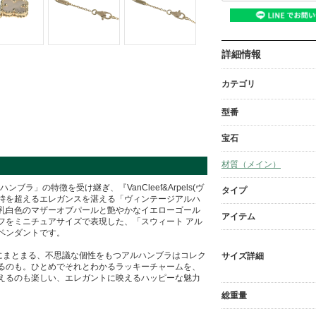
詳細情報
カテゴリ
型番
宝石
材質（メイン）
ブラ」の特徴を受け継ぎ、『VanCleef&Arpels(ヴ
タイプ
と時を超えるエレガンスを湛える「ヴィンテージアルハ
乳白色のマザーオブパールと艶やかなイエローゴール
アイテム
フをミニチュアサイズで表現した、「スウィート アル
ペンダントです。
”にまとまる、不思議な個性をもつアルハンブラはコレク
サイズ詳細
るのも。ひとめでそれとわかるラッキーチャームを、
えるのも楽しい、エレガントに映えるハッピーな魅力
総重量