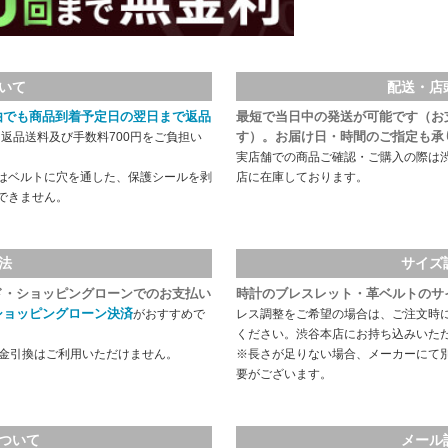
いて
配送・店
由でも商品到着予定日の翌日まで返品
最短で当日中の発送が可能です（お
す）。お届け日・時間のご指定も承
返品送料及び手数料700円をご負担い
実店舗での商品ご確認・ご購入の際は
はベルトに穴を通した、保護シールを剥
店に在庫しております。
できません。
法
サイズ
ド・ショッピングローンでのお支払い
時計のブレスレット・革ベルトのサ
ショッピングローン決済
がおすすめで
レス調整をご希望の場合は、ご注文時
ください。渋谷本店にお持ち込みいた
代金引換はご利用いただけません。
※長さが足りない場合、メーカーにて
要がございます。
ついて
メール