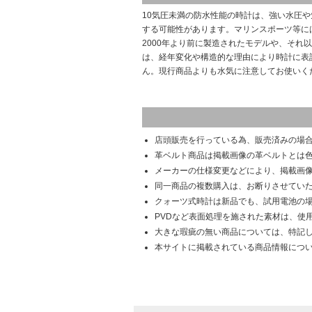
10気圧未満の防水性能の時計は、強い水圧
する可能性があります。マリンスポーツ等に
2000年より前に製造されたモデルや、それ
は、経年変化や構造的な理由により時計に表
ん。現行商品よりも水気に注意してお使いく
店頭販売を行っている為、販売済みの場
革ベルト商品は掲載画像の革ベルトとは
メーカーの仕様変更などにより、掲載画
同一商品の複数購入は、お断りさせてい
クォーツ式時計は新品でも、試用電池の
PVDなど表面処理を施された素材は、使
大きな瑕疵の無い商品については、特記
本サイトに掲載されている商品情報につ