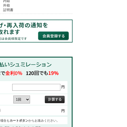
内箱
外箱
証明書
円
額
円
の場合も
カートボタン
からお進みください。