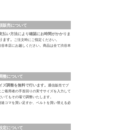
頭販売について
支払い方法により確認にお時間がかかりま
ります。
ご注文時にご指定ください。
渋谷本店にお越しください。商品は全て渋谷本
調整について
イズ調整を無料で行います。
通信販売でブ
にご着用者の手首回りの実寸サイズを入力して
だいてもその場で調整いたします。
別途コマを買い足すか、ベルトを買い替える必
設定について