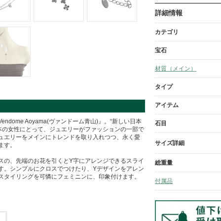
詳細情報
カテゴリ
宝石
材質（メイン）
タイプ
アイテム
dome Aoyama(ヴァンドーム青山)』。“新しい日本
石目
日本の女性にとって、ジュエリーがファッションの一部で
ュエリーをメインにトレンドを取り入れつつ、永く愛
サイズ詳細
ます。
スの、先端のお花を引くとY字にアレンジできるスライ
総重量
す。シンプルにクロスでつけたり、Yデザインをアレン
スタイリングを可憐にフェミニンに、印象付けます。
付属品