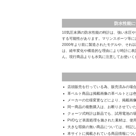
防水性能に
10気圧未満の防水性能の時計は、強い水圧
する可能性があります。マリンスポーツ等に
2000年より前に製造されたモデルや、それ
は、経年変化や構造的な理由により時計に表
ん。現行商品よりも水気に注意してお使いく
店頭販売を行っている為、販売済みの場
革ベルト商品は掲載画像の革ベルトとは
メーカーの仕様変更などにより、掲載画
同一商品の複数購入は、お断りさせてい
クォーツ式時計は新品でも、試用電池の
PVDなど表面処理を施された素材は、使
大きな瑕疵の無い商品については、特記
本サイトに掲載されている商品情報につ