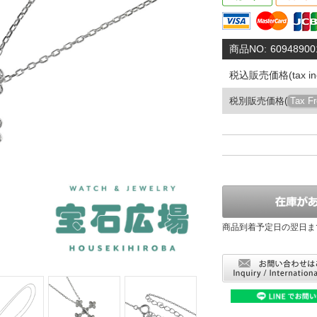
商品NO:
60948900
税込販売価格(tax inc
税別販売価格(
Tax F
商品到着予定日の翌日ま