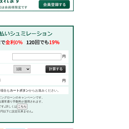
円
額
円
の場合も
カートボタン
からお進みください。
ピングローンのキャンペーンです。
は通常通り手数料が適用されます。
です｡詳しくは
0円以下に設定出来ません｡