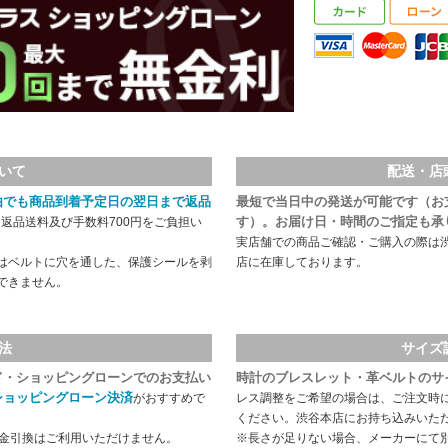
いて
配送・店
由でも商品到着予定日の翌日まで返品
最短で当日中の発送が可能です（お
す）。お届け日・時間のご指定も承
返品送料及び手数料700円をご負担い
実店舗での商品ご確認・ご購入の際は
はベルトに穴を通した、保護シールを剥
店に在庫しております。
できません。
法
サイズ
ド・ショッピングローンでのお支払い
時計のブレスレット・革ベルトのサ
ショッピングローン決済
がおすすめで
レス調整をご希望の場合は、ご注文時
ください。渋谷本店にお持ち込みいた
代金引換はご利用いただけません。
※長さが足りない場合、メーカーにて