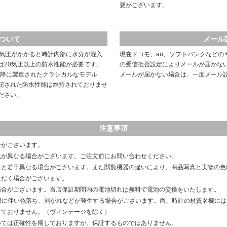
要がございます。
ついて
メール
や気圧がかかると時計内部に水分が混入
現在ドコモ、au、ソフトバンクなどの
は20気圧以上の防水性能が必要です。
の受信拒否設定によりメールが届かな
以降に製造されたクラシカルなモデル
メールが届かない場合は、一度メール
記された防水性能は維持されておりませ
ださい。
注意事項
合がございます。
色が異なる場合がございます。ご注文前にお問い合わせください。
像と若干異なる場合がございます。また閲覧機器の違いにより、商品写真と実物の色
ただく場合がございます。
場合がございます。当店保証期間内の電池切れは無料で電池の交換をいたします。
用に伴い色落ち、剥がれなどが発生する場合がございます。尚、時計の材質名欄に
しておりません。（ヴィンテージを除く）
いては正確性を期しておりますが、保証するものではありません。