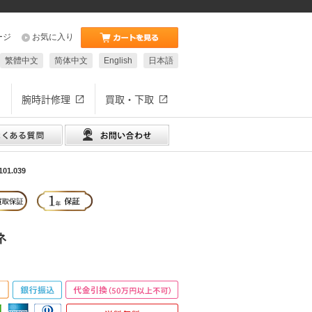
ージ
お気に入り
繁體中文
简体中文
English
日本語
腕時計修理
買取・下取
1.039
ネ