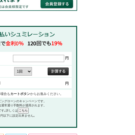
円
額
円
の場合も
カートボタン
からお進みください。
ピングローンのキャンペーンです。
は通常通り手数料が適用されます。
です｡詳しくは
0円以下に設定出来ません｡