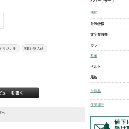
パワーリザーブ
機能
外装特徴
文字盤特徴
カラー
オリジナル
#並行輸入品
整備
ベルト
尾錠
付属品
保証期間
せん。
。