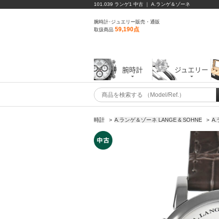
101.039 ランゲ1 中古 ｜ A.ランゲ＆ゾーネ
腕時計･ジュエリー販売・通販
59,190点
取扱商品
腕時計
ジュエリー
時計
>
A.ランゲ＆ゾーネ LANGE & SOHNE
>
A