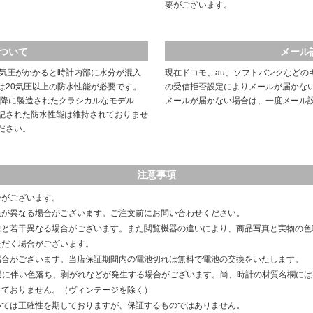
要がございます。
ついて
メール
や気圧がかかると時計内部に水分が混入
現在ドコモ、au、ソフトバンクなどの
は20気圧以上の防水性能が必要です。
の受信拒否設定によりメールが届かな
以降に製造されたクラシカルなモデル
メールが届かない場合は、一度メール
記された防水性能は維持されておりませ
ださい。
注意事項
合がございます。
色が異なる場合がございます。ご注文前にお問い合わせください。
像と若干異なる場合がございます。また閲覧機器の違いにより、商品写真と実物の色
ただく場合がございます。
場合がございます。当店保証期間内の電池切れは無料で電池の交換をいたします。
用に伴い色落ち、剥がれなどが発生する場合がございます。尚、時計の材質名欄に
しておりません。（ヴィンテージを除く）
いては正確性を期しておりますが、保証するものではありません。