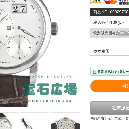
商品NO:
60929700
税込販売価格(tax inc
税別販売価格(
Tax F
参考定価
同
商品到着予定日の翌日ま