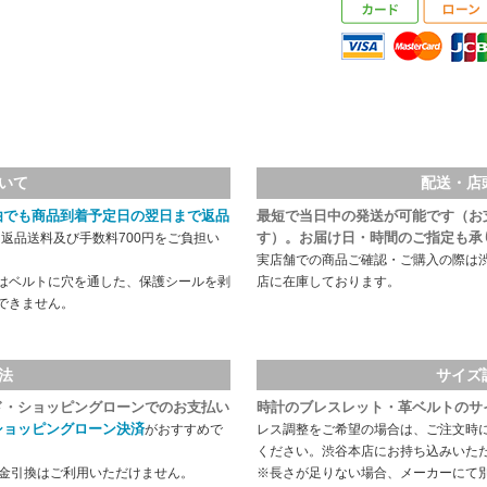
いて
配送・店
由でも商品到着予定日の翌日まで返品
最短で当日中の発送が可能です（お
す）。お届け日・時間のご指定も承
返品送料及び手数料700円をご負担い
実店舗での商品ご確認・ご購入の際は
はベルトに穴を通した、保護シールを剥
店に在庫しております。
できません。
法
サイズ
ド・ショッピングローンでのお支払い
時計のブレスレット・革ベルトのサ
ショッピングローン決済
がおすすめで
レス調整をご希望の場合は、ご注文時
ください。渋谷本店にお持ち込みいた
代金引換はご利用いただけません。
※長さが足りない場合、メーカーにて