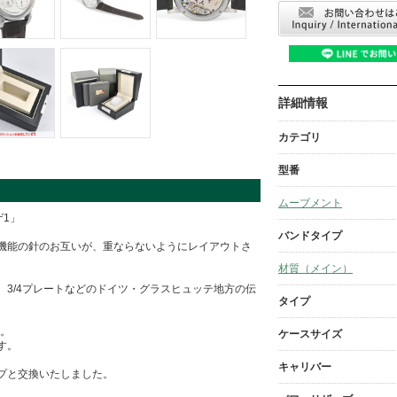
詳細情報
カテゴリ
型番
ムーブメント
1」
バンドタイプ
機能の針のお互いが、重ならないようにレイアウトさ
材質（メイン）
3/4プレートなどのドイツ・グラスヒュッテ地方の伝
タイプ
品。
ケースサイズ
す。
キャリバー
プと交換いたしました。