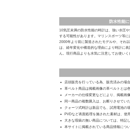
防水性能に
10気圧未満の防水性能の時計は、強い水圧
する可能性があります。マリンスポーツ等に
2000年より前に製造されたモデルや、それ
は、経年変化や構造的な理由により時計に表
ん。現行商品よりも水気に注意してお使いく
店頭販売を行っている為、販売済みの場
革ベルト商品は掲載画像の革ベルトとは
メーカーの仕様変更などにより、掲載画
同一商品の複数購入は、お断りさせてい
クォーツ式時計は新品でも、試用電池の
PVDなど表面処理を施された素材は、使
大きな瑕疵の無い商品については、特記
本サイトに掲載されている商品情報につ