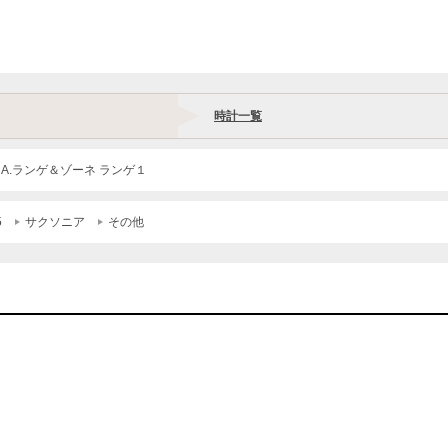
時計一覧
 A.ランゲ＆ゾーネ ランゲ１
5
サクソニア
その他