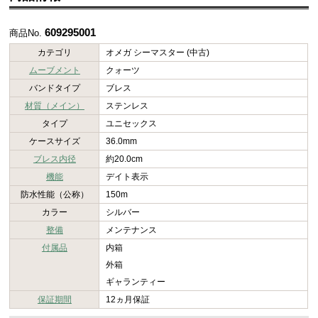
609295001
商品No.
カテゴリ
オメガ シーマスター (中古)
ムーブメント
クォーツ
バンドタイプ
ブレス
材質（メイン）
ステンレス
タイプ
ユニセックス
ケースサイズ
36.0mm
ブレス内径
約20.0cm
機能
デイト表示
防水性能（公称）
150m
カラー
シルバー
整備
メンテナンス
付属品
内箱
外箱
ギャランティー
保証期間
12ヵ月保証