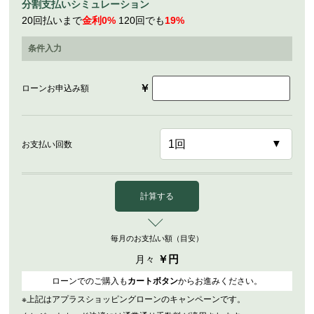
分割支払いシミュレーション
20回払いまで
金利0%
120回でも
19%
条件入力
￥
ローンお申込み額
お支払い回数
計算する
毎月のお支払い額（目安）
￥
円
月々
ローンでのご購入も
カートボタン
からお進みください。
※上記はアプラスショッピングローンのキャンペーンです。