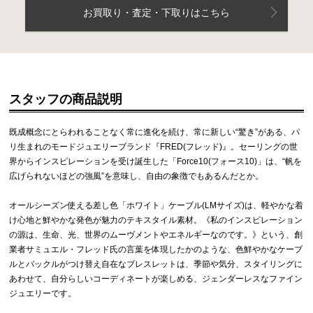
お買取り・査定・下取りはこちら
スタッフの商品説明
既成概念にとらわれることなく常に進化を続け、常に新しい“驚き”がある、パ
リ生まれのモードジュエリーブランド『FRED(フレッド)』。セーリングの世
界からインスピレーションを受け誕生した「Force10(フォース10)」は、“帆を
広げられないほどの強風”を意味し、自由の象徴でもあるんだとか。
オールシーズン使える差し色「ホワイト」ケーブル(LMサイズ)は、軽やかな着
け心地と鮮やかな発色が魅力のテキスタイル素材。《私のインスピレーション
の源は、生命、光、世界のムーヴメントやエネルギーなのです。》という、創
業者サミュエル・フレッド氏の言葉を体現したかのような、色鮮やかなケーブ
ルとバックルがつけ替え自在なブレスレットは、季節や気分、スタイリングに
あわせて、自分らしいコーディネートが楽しめる、ジェンダーレスなファイン
ジュエリーです。