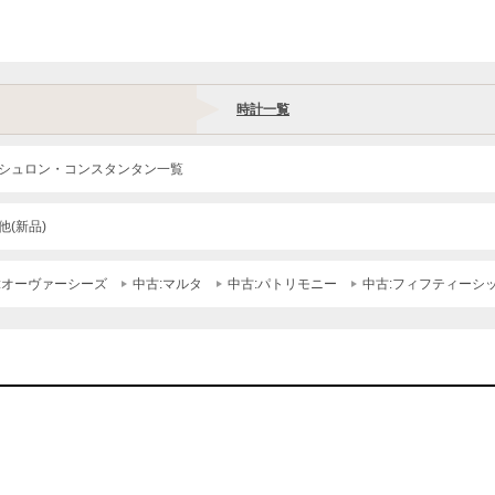
時計一覧
シュロン・コンスタンタン一覧
他(新品)
:オーヴァーシーズ
中古:マルタ
中古:パトリモニー
中古:フィフティーシ