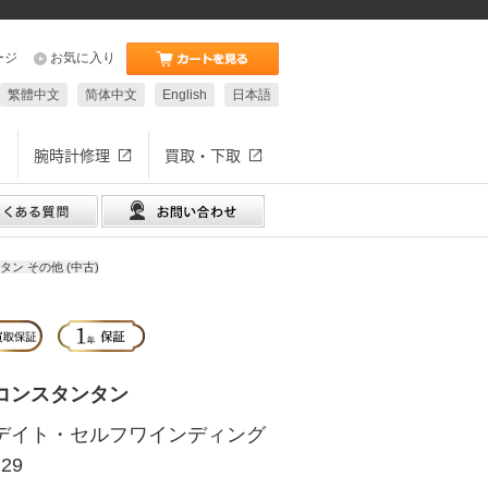
ージ
お気に入り
繁體中文
简体中文
English
日本語
腕時計修理
買取・下取
ン その他 (中古)
コンスタンタン
デイト・セルフワインディング
P29