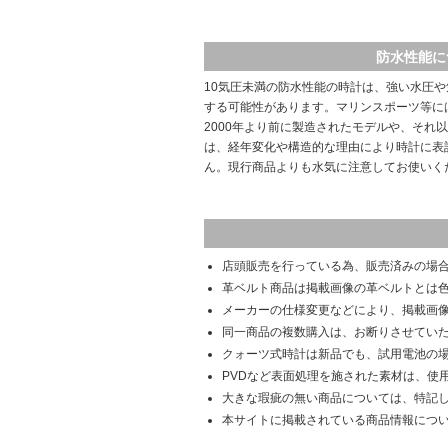
防水性能に
10気圧未満の防水性能の時計は、強い水圧
する可能性があります。マリンスポーツ等に
2000年より前に製造されたモデルや、それ
は、経年変化や構造的な理由により時計に表
ん。現行商品よりも水気に注意してお使いく
店頭販売を行っている為、販売済みの場
革ベルト商品は掲載画像の革ベルトとは
メーカーの仕様変更などにより、掲載画
同一商品の複数購入は、お断りさせてい
クォーツ式時計は新品でも、試用電池の
PVDなど表面処理を施された素材は、使
大きな瑕疵の無い商品については、特記
本サイトに掲載されている商品情報につ