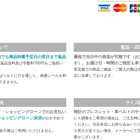
いて
配送・店
由でも商品到着予定日の翌日まで返品
最短で当日中の発送が可能です（お
す）。お届け日・時間のご指定も承
返品送料及び手数料700円をご負担い
実店舗での商品ご確認・ご購入の際は
はベルトに穴を通した、保護シールを剥
店に在庫しております。
できません。
法
サイズ
ド・ショッピングローンでのお支払い
時計のブレスレット・革ベルトのサ
ショッピングローン決済
がおすすめで
レス調整をご希望の場合は、ご注文時
ください。渋谷本店にお持ち込みいた
代金引換はご利用いただけません。
※長さが足りない場合、メーカーにて
要がございます。