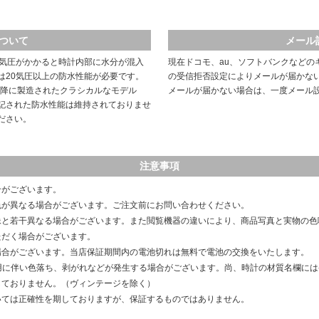
ついて
メール
や気圧がかかると時計内部に水分が混入
現在ドコモ、au、ソフトバンクなどの
は20気圧以上の防水性能が必要です。
の受信拒否設定によりメールが届かな
以降に製造されたクラシカルなモデル
メールが届かない場合は、一度メール
記された防水性能は維持されておりませ
ださい。
注意事項
合がございます。
色が異なる場合がございます。ご注文前にお問い合わせください。
像と若干異なる場合がございます。また閲覧機器の違いにより、商品写真と実物の色
ただく場合がございます。
場合がございます。当店保証期間内の電池切れは無料で電池の交換をいたします。
用に伴い色落ち、剥がれなどが発生する場合がございます。尚、時計の材質名欄に
しておりません。（ヴィンテージを除く）
いては正確性を期しておりますが、保証するものではありません。