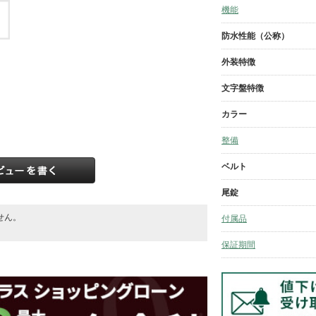
機能
防水性能（公称）
外装特徴
文字盤特徴
カラー
整備
ベルト
尾錠
せん。
付属品
。
保証期間