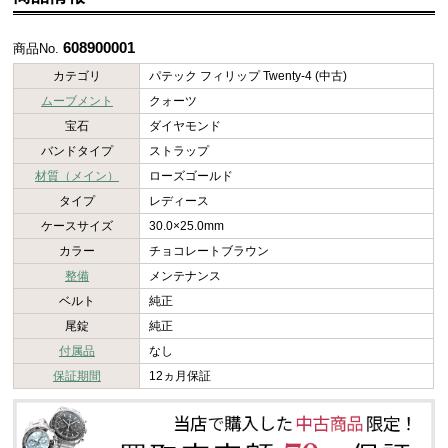
608900001
商品No.
カテゴリ
パテック フィリップ Twenty-4 (中古)
ムーブメント
クォーツ
宝石
ダイヤモンド
バンドタイプ
ストラップ
材質（メイン）
ローズゴールド
タイプ
レディース
ケースサイズ
30.0×25.0mm
カラー
チョコレートブラウン
整備
メンテナンス
ベルト
純正
尾錠
純正
付属品
なし
保証期間
12ヵ月保証