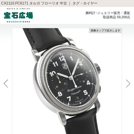
CX2110.FC6171 タルガ フローリオ 中古 ｜ タグ・ホイヤー
腕時計･ジュエリー販売・通販
取扱商品 59,209点
画像タップで拡大します