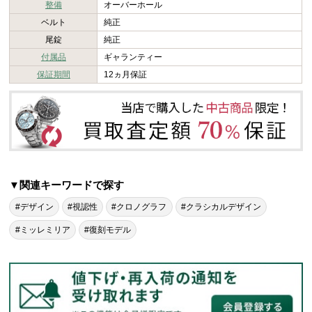
整備
オーバーホール
ベルト
純正
尾錠
純正
付属品
ギャランティー
保証期間
12ヵ月保証
▼関連キーワードで探す
#デザイン
#視認性
#クロノグラフ
#クラシカルデザイン
#ミッレミリア
#復刻モデル