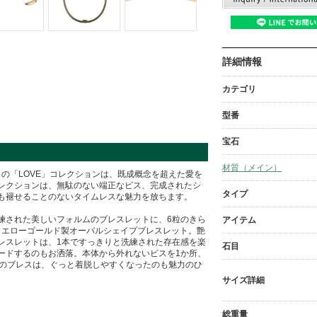
詳細情報
カテゴリ
型番
宝石
材質（メイン）
ィエ)』の「LOVE」コレクションは、既成概念を超えた愛を
レクションは、無駄のない端正なビス、完成されたシ
タイプ
も褪せることのないタイムレスな魅力を放ちます。
練された美しいフォルムのブレスレットに、6粒のきら
アイテム
イエローゴールド製オーバルシェイプブレスレット。艶
スレットは、1本ですっきりと洗練された存在感を楽
石目
ードするのもお洒落。本体から外れないビスを1か所、
このブレスは、ぐっと着脱しやすくなったのも魅力のひ
サイズ詳細
総重量