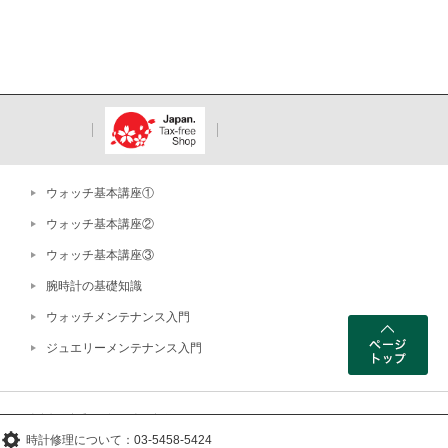
ウォッチ基本講座①
ウォッチ基本講座②
ウォッチ基本講座③
腕時計の基礎知識
ウォッチメンテナンス入門
ジュエリーメンテナンス入門
ー 東京都公安委員会許可 古物商 第303319202255号
WEBサイト掲載写真の無断転載・外部リンクを禁じます。
時計修理について：
03-5458-5424