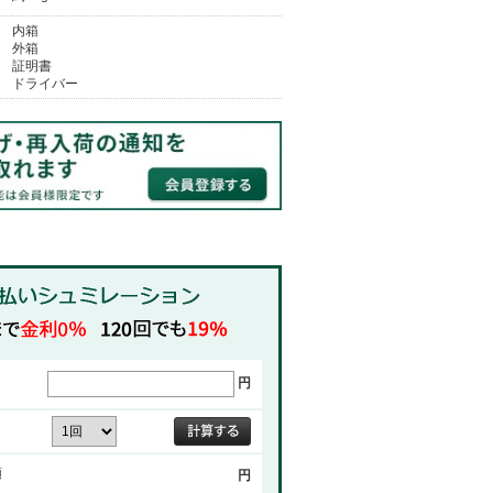
内箱
外箱
証明書
ドライバー
円
額
円