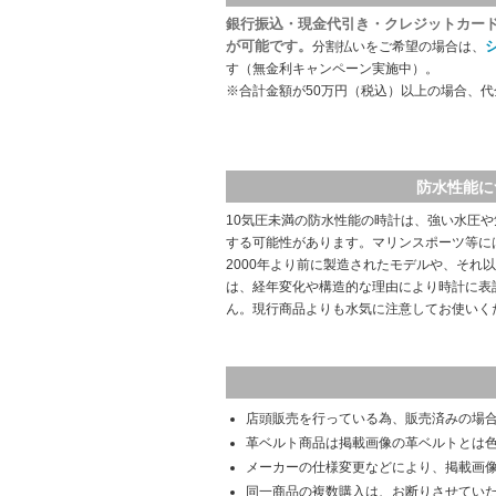
銀行振込・現金代引き・クレジットカー
が可能です。
分割払いをご希望の場合は、
す（無金利キャンペーン実施中）。
※合計金額が50万円（税込）以上の場合、
防水性能に
10気圧未満の防水性能の時計は、強い水圧
する可能性があります。マリンスポーツ等に
2000年より前に製造されたモデルや、それ
は、経年変化や構造的な理由により時計に表
ん。現行商品よりも水気に注意してお使いく
店頭販売を行っている為、販売済みの場
革ベルト商品は掲載画像の革ベルトとは
メーカーの仕様変更などにより、掲載画
同一商品の複数購入は、お断りさせてい