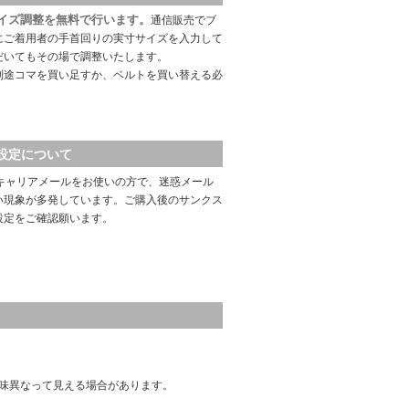
イズ調整を無料で行います。
通信販売でブ
にご着用者の手首回りの実寸サイズを入力して
だいてもその場で調整いたします。
別途コマを買い足すか、ベルトを買い替える必
設定について
キャリアメールをお使いの方で、迷惑メール
い現象が多発しています。ご購入後のサンクス
設定をご確認願います。
味異なって見える場合があります。