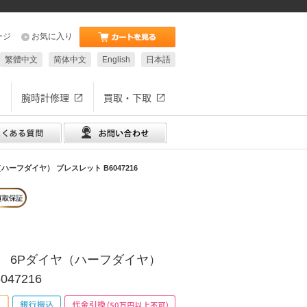
ージ
お気に入り
繁體中文
简体中文
English
日本語
腕時計修理
買取・下取
ーフダイヤ） ブレスレット B6047216
） 6Pダイヤ（ハーフダイヤ）
47216