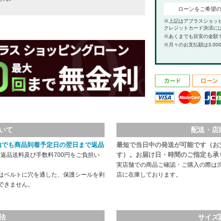
。
ローンをご希望
※上記はアプラスショッ
クレジットカード決済に
※あくまでも目安の金額
※月々のお支払額は3,00
いて
配送・店
由でも商品到着予定日の翌日まで返品
最短で当日中の発送が可能です（お
す）。お届け日・時間のご指定も承
返品送料及び手数料700円をご負担い
実店舗での商品ご確認・ご購入の際は
はベルトに穴を通した、保護シールを剥
店に在庫しております。
できません。
法
サイズ