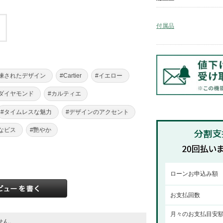
付属品
洗練されたデザイン
#Cartier
#イエロー
#ダイヤモンド
#カルティエ
#タイムレスな魅力
#デザインのアクセント
なビス
#艷やか
ローンお申込み額
お支払回数
月々のお支払目安
せん。