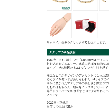
サムネイル画像をクリックすると拡大します。
スタッフの商品説明
1969年、NYで誕生した『Cartier(カルテ
封じ込めるジュエリー。永遠に結ばれる絆のコ
ェイプ、その確固たるエレガンスが、時を経て
端正なビスがデザインのアクセントになった洗
めくダイヤモンドがあしらわれたSMサイズの
かに磨かれたマテリアルの美しさが際立つブレ
しむのはもちろん、地金をミックスしてレイヤ
専用ドライバーで90度回すとロックが外れる
とつです。
2022国内正規品
当店にて仕上げ済み