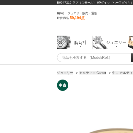
B6047216 ラブ（スモール） 6Pダイヤ（ハーフダイヤ
腕時計･ジュエリー販売・通販
59,194点
取扱商品
腕時計
ジュエリー
ジュエリー
>
カルティエ Cartier
>
中古 カルティ