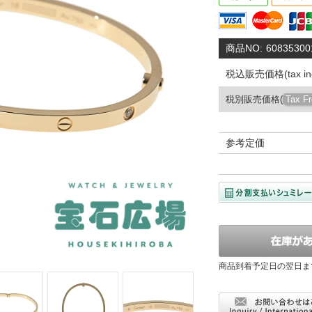
商品NO:
60835300
税込販売価格(tax inc
税別販売価格(
Tax F
参考定価
商品到着予定日の翌日ま