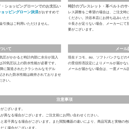
ド・ショッピングローンでのお支払い
時計のブレスレット・革ベルトのサ
ショッピングローン決済
がおすすめで
レス調整をご希望の場合は、ご注文時
ください。渋谷本店にお持ち込みいた
代金引換はご利用いただけません。
※長さが足りない場合、メーカーにて
要がございます。
ついて
メール
や気圧がかかると時計内部に水分が混入
現在ドコモ、au、ソフトバンクなどの
は20気圧以上の防水性能が必要です。
の受信拒否設定によりメールが届かな
以降に製造されたクラシカルなモデル
メールが届かない場合は、一度メール
記された防水性能は維持されておりませ
ださい。
注意事項
合がございます。
色が異なる場合がございます。ご注文前にお問い合わせください。
像と若干異なる場合がございます。また閲覧機器の違いにより、商品写真と実物の色
ただく場合がございます。