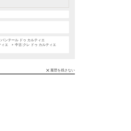
:パンテール ドゥ カルティエ
ティエ
中古:クレ ドゥ カルティエ
履歴を残さない