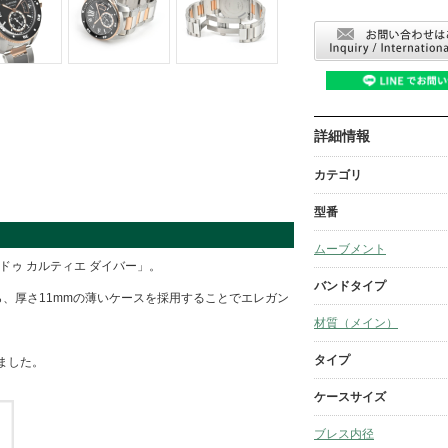
詳細情報
カテゴリ
型番
ムーブメント
ドゥ カルティエ ダイバー」。
バンドタイプ
ら、厚さ11mmの薄いケースを採用することでエレガン
材質（メイン）
。
タイプ
ました。
ケースサイズ
ブレス内径