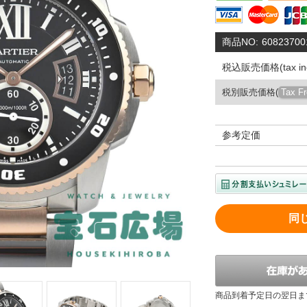
商品NO:
60823700
税込販売価格(tax inc
税別販売価格(
Tax F
参考定価
同
商品到着予定日の翌日ま