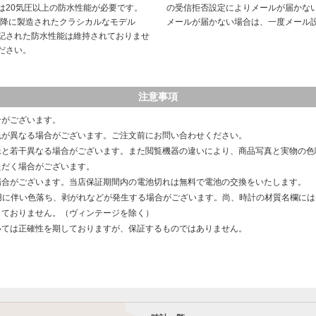
は20気圧以上の防水性能が必要です。
の受信拒否設定によりメールが届かな
以降に製造されたクラシカルなモデル
メールが届かない場合は、一度メール
記された防水性能は維持されておりませ
ださい。
注意事項
合がございます。
色が異なる場合がございます。ご注文前にお問い合わせください。
像と若干異なる場合がございます。また閲覧機器の違いにより、商品写真と実物の色
ただく場合がございます。
場合がございます。当店保証期間内の電池切れは無料で電池の交換をいたします。
用に伴い色落ち、剥がれなどが発生する場合がございます。尚、時計の材質名欄に
しておりません。（ヴィンテージを除く）
いては正確性を期しておりますが、保証するものではありません。