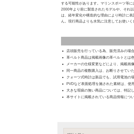
する可能性があります。マリンスポーツ等に
2000年より前に製造されたモデルや、それ
は、経年変化や構造的な理由により時計に表
ん。現行商品よりも水気に注意してお使いく
店頭販売を行っている為、販売済みの場
革ベルト商品は掲載画像の革ベルトとは
メーカーの仕様変更などにより、掲載画
同一商品の複数購入は、お断りさせてい
クォーツ式時計は新品でも、試用電池の
PVDなど表面処理を施された素材は、使
大きな瑕疵の無い商品については、特記
本サイトに掲載されている商品情報につ