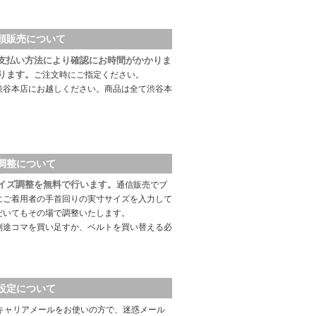
頭販売について
支払い方法により確認にお時間がかかりま
ります。
ご注文時にご指定ください。
渋谷本店にお越しください。商品は全て渋谷本
調整について
イズ調整を無料で行います。
通信販売でブ
にご着用者の手首回りの実寸サイズを入力して
だいてもその場で調整いたします。
別途コマを買い足すか、ベルトを買い替える必
設定について
キャリアメールをお使いの方で、迷惑メール