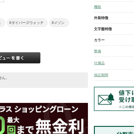
機能
外装特徴
エ
#ダイバーズウォッチ
#メゾン
文字盤特徴
カラー
整備
付属品
保証期間
せん。
。