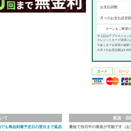
お支払回数
月々のお支払目安
ローンをご希望
※上記はアプラスショッ
クレジットカード決済に
※あくまでも目安の金額
※月々のお支払額は3,00
いて
配送・店
由でも商品到着予定日の翌日まで返品
最短で当日中の発送が可能です（お