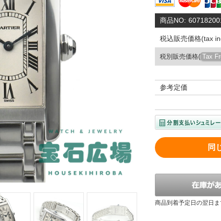
商品NO:
60718200
税込販売価格(tax inc
税別販売価格(
Tax F
参考定価
同
商品到着予定日の翌日ま