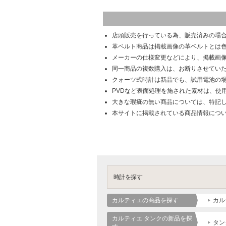
店頭販売を行っている為、販売済みの場
革ベルト商品は掲載画像の革ベルトとは
メーカーの仕様変更などにより、掲載画
同一商品の複数購入は、お断りさせてい
クォーツ式時計は新品でも、試用電池の
PVDなど表面処理を施された素材は、使
大きな瑕疵の無い商品については、特記
本サイトに掲載されている商品情報につ
時計を探す
カルティエの商品を探す
カル
カルティエ タンクの新品を探
タン