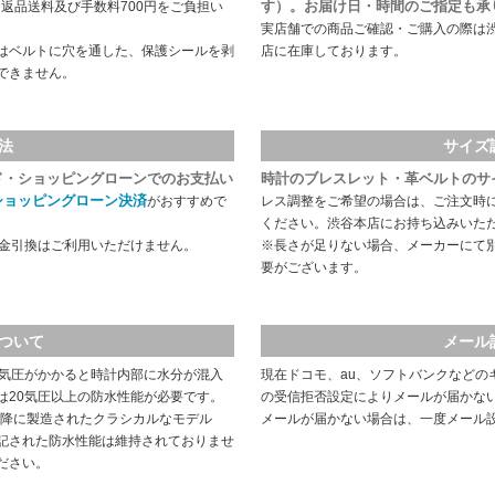
す）。お届け日・時間のご指定も承
返品送料及び手数料700円をご負担い
実店舗での商品ご確認・ご購入の際は
はベルトに穴を通した、保護シールを剥
店に在庫しております。
できません。
法
サイズ
ド・ショッピングローンでのお支払い
時計のブレスレット・革ベルトのサ
ショッピングローン決済
がおすすめで
レス調整をご希望の場合は、ご注文時
ください。渋谷本店にお持ち込みいた
代金引換はご利用いただけません。
※長さが足りない場合、メーカーにて
要がございます。
ついて
メール
や気圧がかかると時計内部に水分が混入
現在ドコモ、au、ソフトバンクなどの
は20気圧以上の防水性能が必要です。
の受信拒否設定によりメールが届かな
以降に製造されたクラシカルなモデル
メールが届かない場合は、一度メール
記された防水性能は維持されておりませ
ださい。