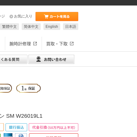
ージ
お気に入り
繁體中文
简体中文
English
日本語
腕時計修理
買取・下取
SM W26019L1