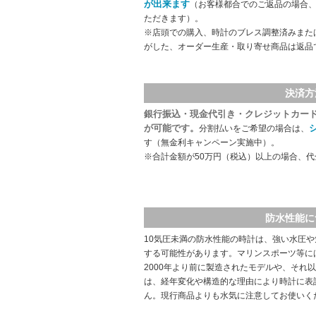
が出来ます
（お客様都合でのご返品の場合、
ただきます）。
※店頭での購入、時計のブレス調整済みまた
がした、オーダー生産・取り寄せ商品は返品
決済方
銀行振込・現金代引き・クレジットカー
が可能です。
分割払いをご希望の場合は、
す（無金利キャンペーン実施中）。
※合計金額が50万円（税込）以上の場合、
防水性能に
10気圧未満の防水性能の時計は、強い水圧
する可能性があります。マリンスポーツ等に
2000年より前に製造されたモデルや、それ
は、経年変化や構造的な理由により時計に表
ん。現行商品よりも水気に注意してお使いく