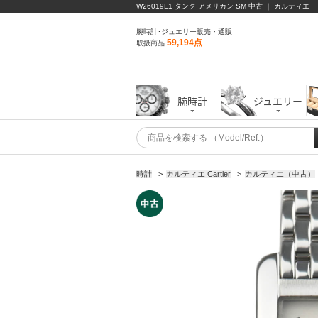
W26019L1 タンク アメリカン SM 中古 ｜ カルティエ
腕時計･ジュエリー販売・通販
59,194点
取扱商品
腕時計
ジュエリー
時計
>
カルティエ Cartier
>
カルティエ（中古）