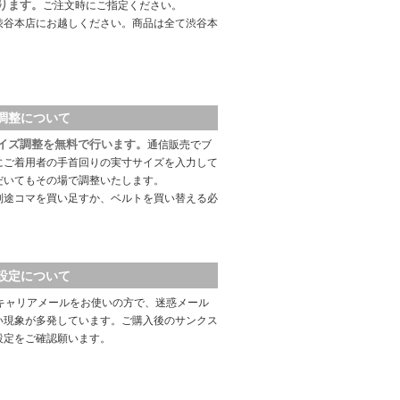
ります。
ご注文時にご指定ください。
渋谷本店にお越しください。商品は全て渋谷本
調整について
イズ調整を無料で行います。
通信販売でブ
にご着用者の手首回りの実寸サイズを入力して
だいてもその場で調整いたします。
別途コマを買い足すか、ベルトを買い替える必
設定について
キャリアメールをお使いの方で、迷惑メール
い現象が多発しています。ご購入後のサンクス
設定をご確認願います。