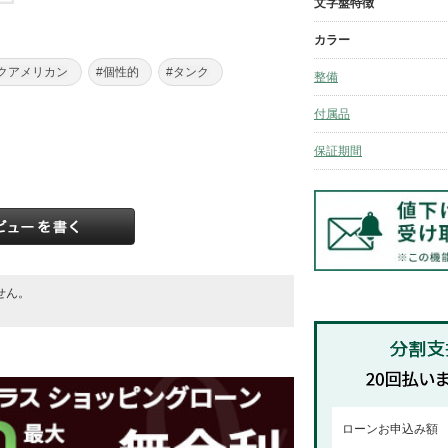
文字盤特徴
カラー
クアメリカン
#個性的
#タンク
整備
付属品
保証期間
せん。
。
ローンお申込み額