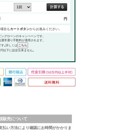
額
円
の場合も
カートボタン
からお進みください。
ピングローンのキャンペーンです。
は通常通り手数料が適用されます。
です｡詳しくは
0円以下に設定出来ません｡
頭販売について
支払い方法により確認にお時間がかかりま