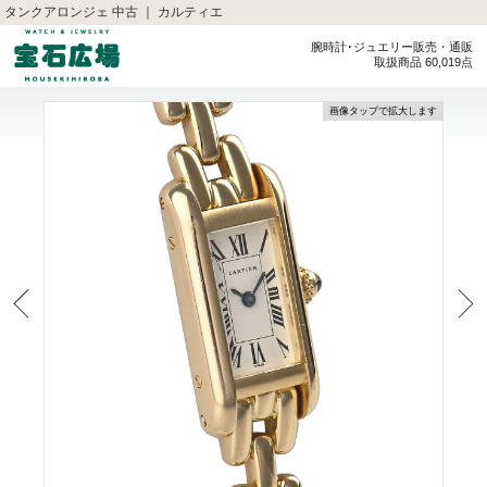
タンクアロンジェ 中古 ｜ カルティエ
腕時計･ジュエリー販売・通販
取扱商品 60,019点
画像タップで拡大します