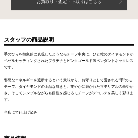
お買取り・査定・下取りはこちら
スタッフの商品説明
手のひらを抽象的に表現したようなモチーフ中央に、ひと粒のダイヤモンドが
ベゼルセッティングされたプラチナとピンクゴールド製ペンダントネックレス
です。
邪悪なエネルギーを遮断するという意味から、お守りとして愛される“手”のモ
チーフ。ダイヤモンドの上品な輝きと、艶やかに磨かれたマテリアルの華やか
さ、そしてシンプルながらも個性を感じるモチーフがデコルテを美しく彩りま
す。
当店にて仕上げ済み