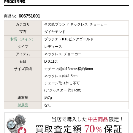
商品情報
606751001
商品No.
カテゴリ
その他ブランド ネックレス･チョーカー
宝石
ダイヤモンド
材質（メイン）
プラチナ・K18ピンクゴールド
タイプ
レディース
アイテム
ネックレス･チョーカー
石目
D 0.11ct
サイズ詳細
モチーフ縦約13mm×横約8mm
ネックレス約41.5cm
チェーン取り外し不可
(アジャスター 約37cm)
総重量
約7g
付属品
なし