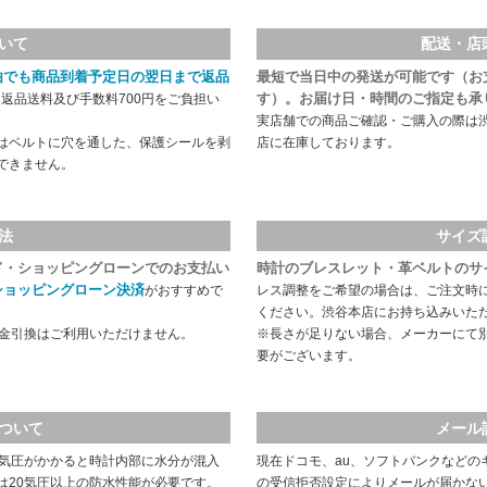
いて
配送・店
由でも商品到着予定日の翌日まで返品
最短で当日中の発送が可能です（お
す）。お届け日・時間のご指定も承
返品送料及び手数料700円をご負担い
実店舗での商品ご確認・ご購入の際は
はベルトに穴を通した、保護シールを剥
店に在庫しております。
できません。
法
サイズ
ド・ショッピングローンでのお支払い
時計のブレスレット・革ベルトのサ
ショッピングローン決済
がおすすめで
レス調整をご希望の場合は、ご注文時
ください。渋谷本店にお持ち込みいた
代金引換はご利用いただけません。
※長さが足りない場合、メーカーにて
要がございます。
ついて
メール
や気圧がかかると時計内部に水分が混入
現在ドコモ、au、ソフトバンクなどの
は20気圧以上の防水性能が必要です。
の受信拒否設定によりメールが届かな