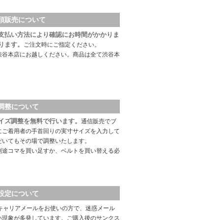
頭販売について
支払い方法により確認にお時間がかかりま
ります。
ご注文時にご指定ください。
渋谷本店にお越しください。商品は全て渋谷本
調整について
イズ調整を無料で行います。
通信販売でブ
にご着用者の手首回りの実寸サイズを入力して
だいてもその場で調整いたします。
別途コマを買い足すか、ベルトを買い替える必
設定について
キャリアメールをお使いの方で、迷惑メール
い現象が多発しています。ご購入後のサンクス