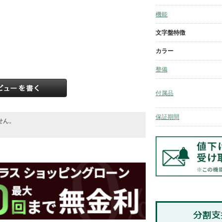
機能
文字盤特徴
カラー
整備
付属品
保証期間
せん。
。