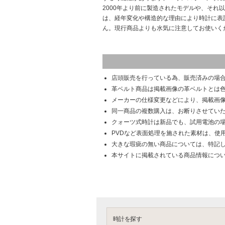
2000年より前に製造されたモデルや、それ
は、経年変化や構造的な理由により時計に表
ん。現行商品よりも水気に注意してお使いく
店頭販売を行っている為、販売済みの場
革ベルト商品は掲載画像の革ベルトとは
メーカーの仕様変更などにより、掲載画
同一商品の複数購入は、お断りさせてい
クォーツ式時計は新品でも、試用電池の
PVDなど表面処理を施された素材は、使
大きな瑕疵の無い商品については、特記
本サイトに掲載されている商品情報につ
時計を探す