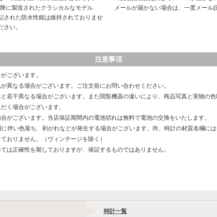
以降に製造されたクラシカルなモデル
メールが届かない場合は、一度メール
記された防水性能は維持されておりませ
ださい。
注意事項
合がございます。
色が異なる場合がございます。ご注文前にお問い合わせください。
像と若干異なる場合がございます。また閲覧機器の違いにより、商品写真と実物の色
ただく場合がございます。
場合がございます。当店保証期間内の電池切れは無料で電池の交換をいたします。
用に伴い色落ち、剥がれなどが発生する場合がございます。尚、時計の材質名欄に
しておりません。（ヴィンテージを除く）
いては正確性を期しておりますが、保証するものではありません。
時計一覧