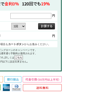
円
額
円
の場合も
カートボタン
からお進みください。
ピングローンのキャンペーンです。
は通常通り手数料が適用されます。
です｡詳しくは
0円以下に設定出来ません｡