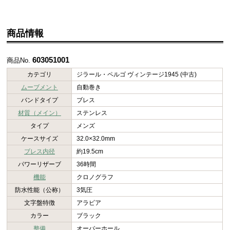
商品情報
603051001
商品No.
カテゴリ
ジラール・ペルゴ ヴィンテージ1945 (中古)
ムーブメント
自動巻き
バンドタイプ
ブレス
材質（メイン）
ステンレス
タイプ
メンズ
ケースサイズ
32.0×32.0mm
ブレス内径
約19.5cm
パワーリザーブ
36時間
機能
クロノグラフ
防水性能（公称）
3気圧
文字盤特徴
アラビア
カラー
ブラック
整備
オーバーホール