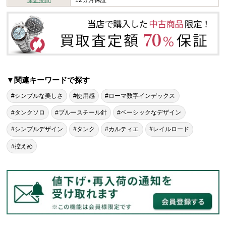
保証期間
12ヵ月保証
▼関連キーワードで探す
#シンプルな美しさ
#使用感
#ローマ数字インデックス
#タンクソロ
#ブルースチール針
#ベーシックなデザイン
#シンプルデザイン
#タンク
#カルティエ
#レイルロード
#控えめ