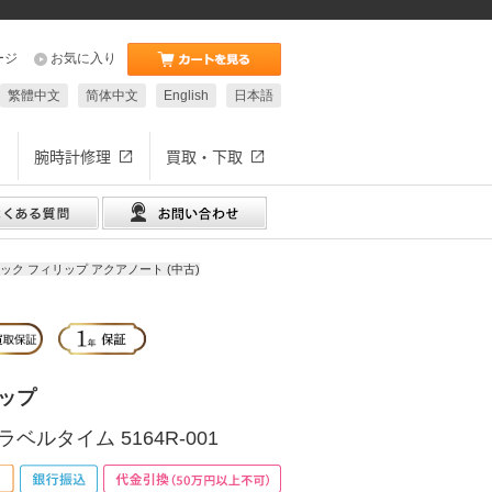
ージ
お気に入り
繁體中文
简体中文
English
日本語
腕時計修理
買取・下取
ック フィリップ アクアノート (中古)
ップ
ベルタイム 5164R-001