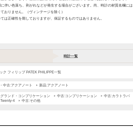
用に伴い色落ち、剥がれなどが発生する場合がございます。尚、時計の材質名欄に
しておりません。（ヴィンテージを除く）
いては正確性を期しておりますが、保証するものではありません。
時計一覧
ク フィリップ PATEK PHILIPPE一覧
・中古:アクアノート
新品:アクアノート
:グランド・コンプリケーション
中古:コンプリケーション
中古:カラトラバ
Twenty-4
中古:その他