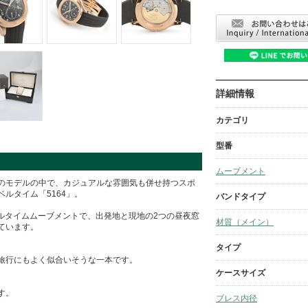
詳細情報
カテゴリ
型番
ムーブメント
のモデルの中で、カジュアルな雰囲気も併せ持つスポ
ルタイム「5164」。
バンドタイプ
トラベルタイムムーブメントで、出発地と現地の2つの昼夜窓
材質（メイン）
ています。
タイプ
。
旅行にもよく似合いそうな一本です。
ケースサイズ
す。
ブレス内径