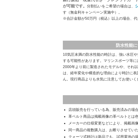
が可能です。
分割払いをご希望の場合は、
す（無金利キャンペーン実施中）。
※合計金額が50万円（税込）以上の場合、
防水性能に
10気圧未満の防水性能の時計は、強い水圧
する可能性があります。マリンスポーツ等に
2000年より前に製造されたモデルや、それ
は、経年変化や構造的な理由により時計に表
ん。現行商品よりも水気に注意してお使いく
店頭販売を行っている為、販売済みの場
革ベルト商品は掲載画像の革ベルトとは
メーカーの仕様変更などにより、掲載画
同一商品の複数購入は、お断りさせてい
クォーツ式時計は新品でも、試用電池の