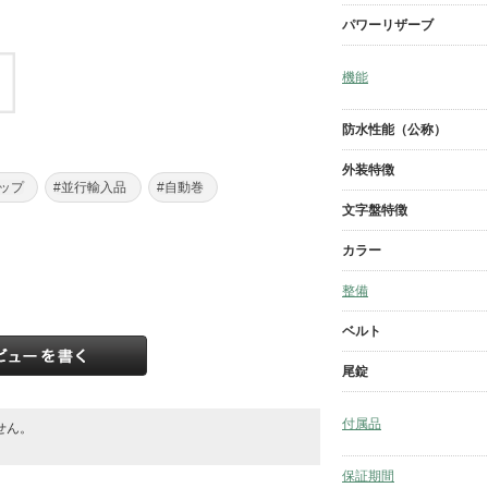
パワーリザーブ
機能
防水性能（公称）
外装特徴
ップ
#並行輸入品
#自動巻
文字盤特徴
カラー
整備
ベルト
尾錠
付属品
せん。
。
保証期間