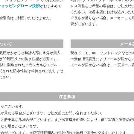
ショッピングローン決済
がおすすめで
レス調整をご希望の場合は、ご注文時
ください。渋谷本店にお持ち込みいた
代金引換はご利用いただけません。
※長さが足りない場合、メーカーにて
要がございます。
ついて
メール
や気圧がかかると時計内部に水分が混入
現在ドコモ、au、ソフトバンクなどの
は20気圧以上の防水性能が必要です。
の受信拒否設定によりメールが届かな
以降に製造されたクラシカルなモデル
メールが届かない場合は、一度メール
記された防水性能は維持されておりませ
ださい。
注意事項
合がございます。
色が異なる場合がございます。ご注文前にお問い合わせください。
像と若干異なる場合がございます。また閲覧機器の違いにより、商品写真と実物の色
ただく場合がございます。
場合がございます。当店保証期間内の電池切れは無料で電池の交換をいたします。