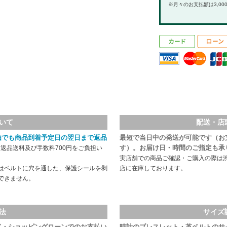
※月々のお支払額は3,00
いて
配送・店
由でも商品到着予定日の翌日まで返品
最短で当日中の発送が可能です（お
す）。お届け日・時間のご指定も承
返品送料及び手数料700円をご負担い
実店舗での商品ご確認・ご購入の際は
はベルトに穴を通した、保護シールを剥
店に在庫しております。
できません。
法
サイズ
ド・ショッピングローンでのお支払い
時計のブレスレット・革ベルトのサ