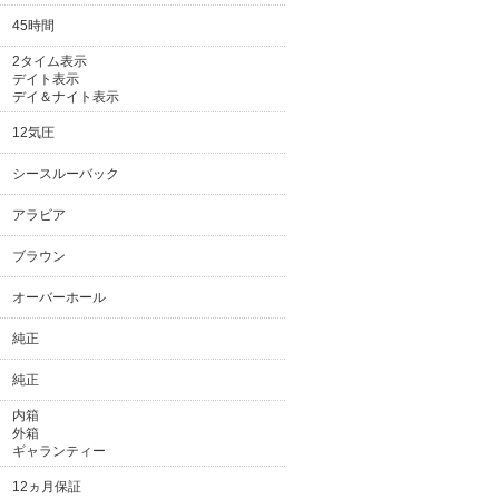
45時間
2タイム表示
デイト表示
デイ＆ナイト表示
12気圧
シースルーバック
アラビア
ブラウン
オーバーホール
純正
純正
内箱
外箱
ギャランティー
12ヵ月保証