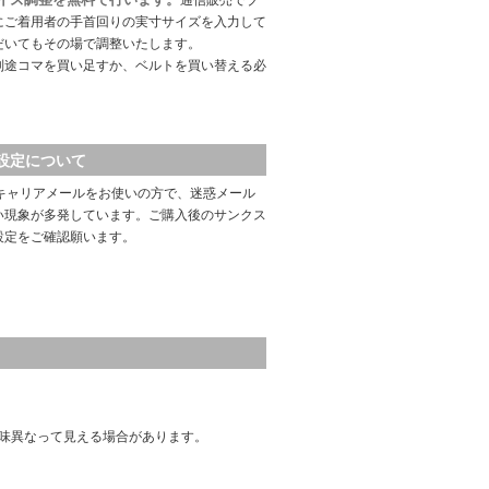
通信販売でブ
にご着用者の手首回りの実寸サイズを入力して
だいてもその場で調整いたします。
別途コマを買い足すか、ベルトを買い替える必
設定について
キャリアメールをお使いの方で、迷惑メール
い現象が多発しています。ご購入後のサンクス
設定をご確認願います。
味異なって見える場合があります。