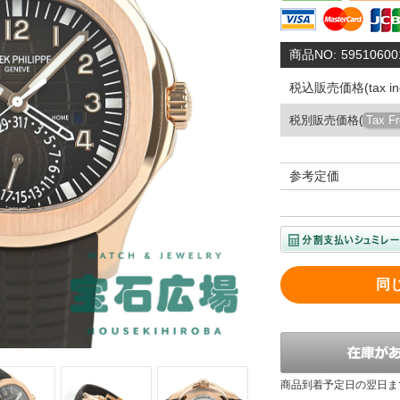
商品NO:
59510600
税込販売価格(tax inc
税別販売価格(
Tax F
参考定価
同
商品到着予定日の翌日ま