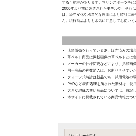
する可能性があります。マリンスポーツ等に
2000年より前に製造されたモデルや、それ
は、経年変化や構造的な理由により時計に表
ん。現行商品よりも水気に注意してお使いく
店頭販売を行っている為、販売済みの場
革ベルト商品は掲載画像の革ベルトとは
メーカーの仕様変更などにより、掲載画
同一商品の複数購入は、お断りさせてい
クォーツ式時計は新品でも、試用電池の
PVDなど表面処理を施された素材は、使
大きな瑕疵の無い商品については、特記
本サイトに掲載されている商品情報につ
ジュエリーを探す