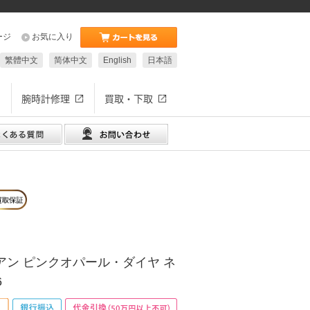
ージ
お気に入り
繁體中文
简体中文
English
日本語
腕時計修理
買取・下取
アン ピンクオパール・ダイヤ ネ
6