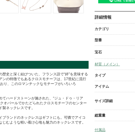
詳細情報
カテゴリ
型番
宝石
材質（メイン）
)』の歴史と深く結びついた、フランス語で“絆”を意味する
タイプ
アンの特徴でもあるクロスモチーフは、17世紀に流行
しており、このロマンチックなモチーフがいろいろ
アイテム
めてハードストーンが施された、“ジュ・ドゥ・リア
サイズ詳細
ンクオパールでかたどられたクロスモチーフのセンター
ド製ネックレスです。
総重量
イブランドのネックレスはギフトにも。可憐でアイコ
なじむような軽い着け心地も魅力のネックレスです。
付属品