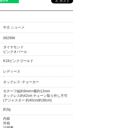
中古 ショーメ
082996
ダイヤモンド
ピンクオパール
K18ピンクゴールド
レディース
ネックレス･チョーカー
モチーフ縦約9mm×横約12mm
ネックレス約42cm チェーン取り外し不可
(アジャスター 約40cm/約38cm)
約3g
内箱
外箱
証明書