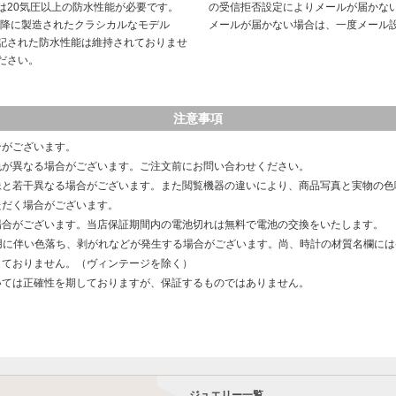
は20気圧以上の防水性能が必要です。
の受信拒否設定によりメールが届かな
以降に製造されたクラシカルなモデル
メールが届かない場合は、一度メール
記された防水性能は維持されておりませ
ださい。
注意事項
合がございます。
色が異なる場合がございます。ご注文前にお問い合わせください。
像と若干異なる場合がございます。また閲覧機器の違いにより、商品写真と実物の色
ただく場合がございます。
場合がございます。当店保証期間内の電池切れは無料で電池の交換をいたします。
用に伴い色落ち、剥がれなどが発生する場合がございます。尚、時計の材質名欄に
しておりません。（ヴィンテージを除く）
いては正確性を期しておりますが、保証するものではありません。
ジュエリー一覧