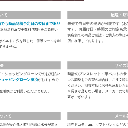
いて
配送・店
由でも商品到着予定日の翌日まで返品
最短で当日中の発送が可能です（お
す）。お届け日・時間のご指定も承
返品送料及び手数料700円をご負担い
実店舗での商品ご確認・ご購入の際は
はベルトに穴を通した、保護シールを剥
店に在庫しております。
できません。
法
サイズ
ド・ショッピングローンでのお支払い
時計のブレスレット・革ベルトのサ
ショッピングローン決済
がおすすめで
レス調整をご希望の場合は、ご注文時
ください。渋谷本店にお持ち込みいた
代金引換はご利用いただけません。
※長さが足りない場合、メーカーにて
要がございます。
ついて
メール
や気圧がかかると時計内部に水分が混入
現在ドコモ、au、ソフトバンクなどの