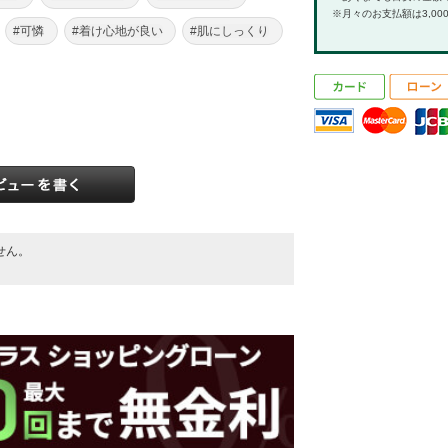
※月々のお支払額は3,00
#可憐
#着け心地が良い
#肌にしっくり
せん。
。