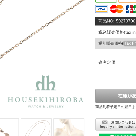
商品NO:
59279700
税込販売価格(tax inc
税別販売価格(
Tax F
参考定価
商品到着予定日の翌日ま