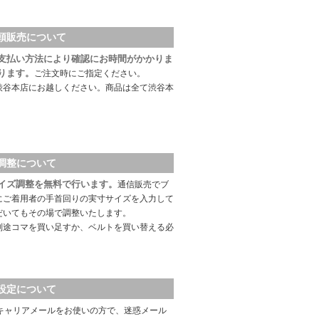
頭販売について
支払い方法により確認にお時間がかかりま
ります。
ご注文時にご指定ください。
渋谷本店にお越しください。商品は全て渋谷本
調整について
イズ調整を無料で行います。
通信販売でブ
にご着用者の手首回りの実寸サイズを入力して
だいてもその場で調整いたします。
別途コマを買い足すか、ベルトを買い替える必
設定について
キャリアメールをお使いの方で、迷惑メール