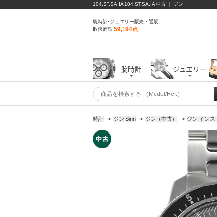
104.ST.SA.IA 104.ST.SA.IA 中古 ｜ ジン
腕時計･ジュエリー販売・通販
59,194点
取扱商品
腕時計
ジュエリー
時計
>
ジン Sinn
>
ジン（中古）
>
ジン インス