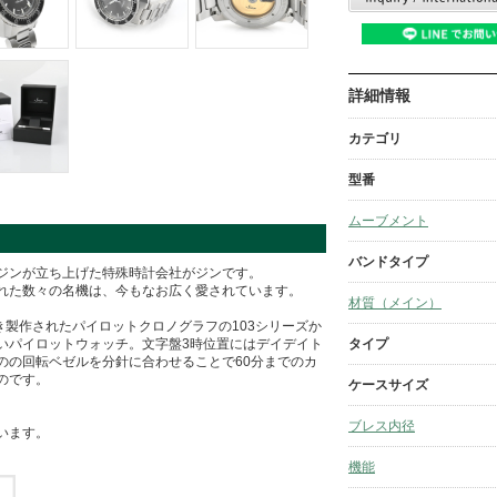
詳細情報
カテゴリ
型番
ムーブメント
バンドタイプ
ジンが立ち上げた特殊時計会社がジンです。
れた数々の名機は、今もなお広く愛されています。
材質（メイン）
き製作されたパイロットクロノグラフの103シリーズか
タイプ
いパイロットウォッチ。文字盤3時位置にはデイデイト
のの回転ベゼルを分針に合わせることで60分までのカ
のです。
ケースサイズ
ブレス内径
います。
機能