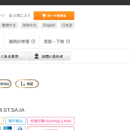
ージ
お気に入り
繁體中文
简体中文
English
日本語
腕時計修理
買取・下取
4.ST.SA.IA