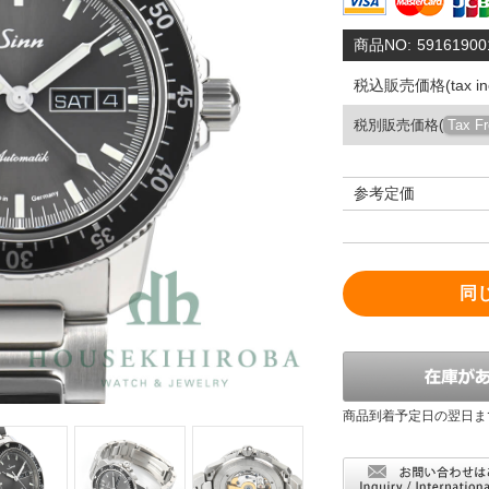
商品NO:
59161900
税込販売価格(tax inc
税別販売価格(
Tax F
参考定価
同
商品到着予定日の翌日ま