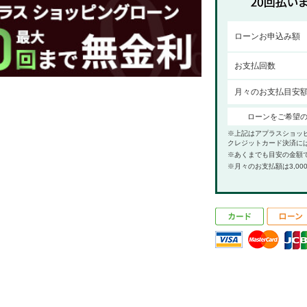
ローンお申込み額
お支払回数
月々のお支払目安
ローンをご希望
※上記はアプラスショッ
クレジットカード決済に
※あくまでも目安の金額
※月々のお支払額は3,00