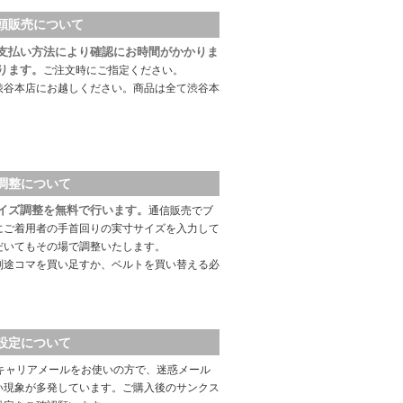
頭販売について
支払い方法により確認にお時間がかかりま
ります。
ご注文時にご指定ください。
渋谷本店にお越しください。商品は全て渋谷本
調整について
イズ調整を無料で行います。
通信販売でブ
にご着用者の手首回りの実寸サイズを入力して
だいてもその場で調整いたします。
別途コマを買い足すか、ベルトを買い替える必
設定について
キャリアメールをお使いの方で、迷惑メール
い現象が多発しています。ご購入後のサンクス