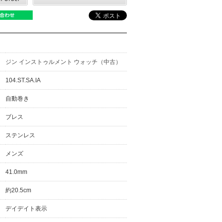
ジン インストゥルメント ウォッチ（中古）
104.ST.SA.IA
自動巻き
ブレス
ステンレス
メンズ
41.0mm
約20.5cm
デイデイト表示