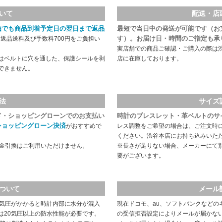
いて
配送・店
由でも商品到着予定日の翌日まで返品
最短で当日中の発送が可能です（お
す）。お届け日・時間のご指定も承
返品送料及び手数料700円をご負担い
実店舗での商品ご確認・ご購入の際は
はベルトに穴を通した、保護シールを剥
店に在庫しております。
できません。
法
サイズ
ド・ショッピングローンでのお支払い
時計のブレスレット・革ベルトのサ
ショッピングローン決済
がおすすめで
レス調整をご希望の場合は、ご注文時
ください。渋谷本店にお持ち込みいた
代金引換はご利用いただけません。
※長さが足りない場合、メーカーにて
要がございます。
ついて
メール
や気圧がかかると時計内部に水分が混入
現在ドコモ、au、ソフトバンクなどの
は20気圧以上の防水性能が必要です。
の受信拒否設定によりメールが届かな