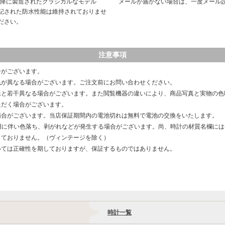
以降に製造されたクラシカルなモデル
メールが届かない場合は、一度メール
記された防水性能は維持されておりませ
ださい。
注意事項
合がございます。
色が異なる場合がございます。ご注文前にお問い合わせください。
像と若干異なる場合がございます。また閲覧機器の違いにより、商品写真と実物の色
ただく場合がございます。
場合がございます。当店保証期間内の電池切れは無料で電池の交換をいたします。
用に伴い色落ち、剥がれなどが発生する場合がございます。尚、時計の材質名欄に
しておりません。（ヴィンテージを除く）
いては正確性を期しておりますが、保証するものではありません。
時計一覧