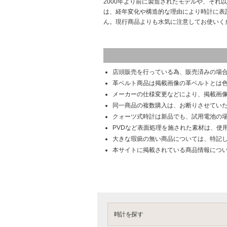
2000年より前に製造されたモデルや、それ
は、経年変化や構造的な理由により時計に表
ん。現行商品よりも水気に注意してお使いく
店頭販売を行っている為、販売済みの場
革ベルト商品は掲載画像の革ベルトとは
メーカーの仕様変更などにより、掲載画
同一商品の複数購入は、お断りさせてい
クォーツ式時計は新品でも、試用電池の
PVDなど表面処理を施された素材は、使
大きな瑕疵の無い商品については、特記
本サイトに掲載されている商品情報につ
時計を探す