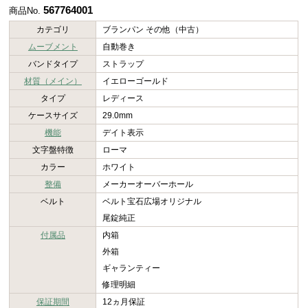
567764001
商品No.
カテゴリ
ブランパン その他（中古）
ムーブメント
自動巻き
バンドタイプ
ストラップ
材質（メイン）
イエローゴールド
タイプ
レディース
ケースサイズ
29.0mm
機能
デイト表示
文字盤特徴
ローマ
カラー
ホワイト
整備
メーカーオーバーホール
ベルト
ベルト宝石広場オリジナル
尾錠純正
付属品
内箱
外箱
ギャランティー
修理明細
保証期間
12ヵ月保証