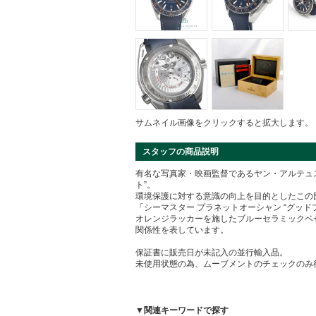
サムネイル画像をクリックすると拡大します。
スタッフの商品説明
有名な写真家・映画監督であるヤン・アルテュ
ト”。
環境保護に対する意識の向上を目的としたこの
「シーマスター プラネットオーシャン “グッド
オレンジラッカーを施したブルーセラミックベ
関係性を表しています。
保証書に販売日が未記入の並行輸入品。
未使用状態の為、ムーブメントのチェックのみ
▼関連キーワードで探す