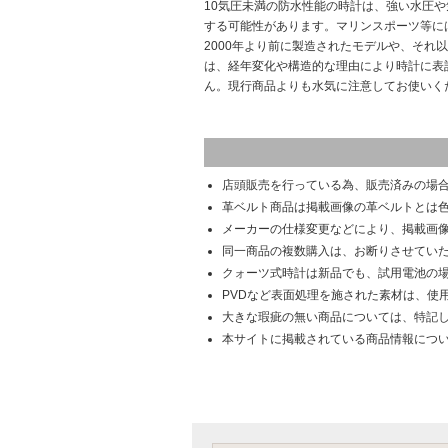
10気圧未満の防水性能の時計は、強い水圧
する可能性があります。マリンスポーツ等に
2000年より前に製造されたモデルや、それ
は、経年変化や構造的な理由により時計に表
ん。現行商品よりも水気に注意してお使いく
店頭販売を行っている為、販売済みの場
革ベルト商品は掲載画像の革ベルトとは
メーカーの仕様変更などにより、掲載画
同一商品の複数購入は、お断りさせてい
クォーツ式時計は新品でも、試用電池の
PVDなど表面処理を施された素材は、使
大きな瑕疵の無い商品については、特記
本サイトに掲載されている商品情報につ