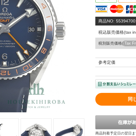
商品NO:
55394700
税込販売価格(tax inc
税別販売価格(
Tax F
参考定価
同
商品到着予定日の翌日ま