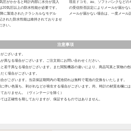
や気圧がかかると時計内部に水分が混入
現在ドコモ、au、ソフトバンクなどの
は20気圧以上の防水性能が必要です。
の受信拒否設定によりメールが届かな
以降に製造されたクラシカルなモデル
メールが届かない場合は、一度メール
記された防水性能は維持されておりませ
ださい。
注意事項
合がございます。
色が異なる場合がございます。ご注文前にお問い合わせください。
像と若干異なる場合がございます。また閲覧機器の違いにより、商品写真と実物の色
ただく場合がございます。
場合がございます。当店保証期間内の電池切れは無料で電池の交換をいたします。
用に伴い色落ち、剥がれなどが発生する場合がございます。尚、時計の材質名欄に
しておりません。（ヴィンテージを除く）
いては正確性を期しておりますが、保証するものではありません。