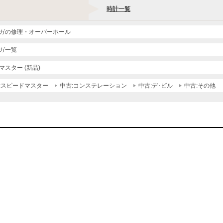
時計一覧
ガの修理・オーバーホール
ガ一覧
マスター (新品)
:スピードマスター
中古:コンステレーション
中古:デ･ビル
中古:その他