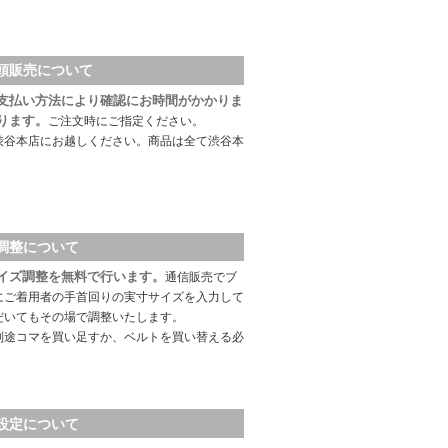
頭販売について
支払い方法により確認にお時間がかかりま
ります。
ご注文時にご指定ください。
渋谷本店にお越しください。商品は全て渋谷本
調整について
イズ調整を無料で行います。
通信販売でブ
にご着用者の手首回りの実寸サイズを入力して
だいてもその場で調整いたします。
別途コマを買い足すか、ベルトを買い替える必
設定について