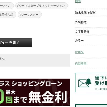
機能
ーシャン
#シーマスタープラネットオーシャン
防水性能（公称）
並行輸入品
#シーマスター
外装特徴
文字盤特徴
カラー
付属品
せん。
。
保証期間