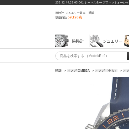
232.32.44.22.03.001 シーマスター プラネットオー
腕時計･ジュエリー販売・通販
59,190点
取扱商品
腕時計
ジュエリー
時計
>
オメガ OMEGA
>
オメガ（中古）
>
オメ