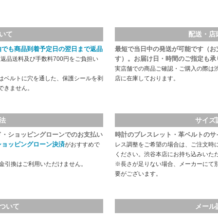
いて
配送・店
由でも商品到着予定日の翌日まで返品
最短で当日中の発送が可能です（お
す）。お届け日・時間のご指定も承
返品送料及び手数料700円をご負担い
実店舗での商品ご確認・ご購入の際は
はベルトに穴を通した、保護シールを剥
店に在庫しております。
できません。
法
サイズ
ド・ショッピングローンでのお支払い
時計のブレスレット・革ベルトのサ
ショッピングローン決済
がおすすめで
レス調整をご希望の場合は、ご注文時
ください。渋谷本店にお持ち込みいた
代金引換はご利用いただけません。
※長さが足りない場合、メーカーにて
要がございます。
ついて
メール