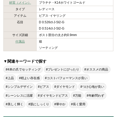
材質（メイン）
プラチナ・K14ホワイトゴールド
タイプ
レディース
アイテム
ピアス･イヤリング
石目
D 0.526ct-J-SI2-G
D 0.514ct-J-SI2-G
サイズ詳細
ポスト部分の太さ約0.9mm
付属品
箱
ソーティング
▼関連キーワードで探す
#4本の爪でセッティング
#プレゼントにぴったり
#オススメの商品
#上品
#程よい存在感
#コストパフォーマンスが良い
#シンプルデザイン
#ピアス
#ダイヤモンド
#つけ心地が良い
#シーンレスに活躍
#ダイヤモンドピアス
#万能
#年齢問わず
#美しく輝く
#肌にしっくり
#華やか
#長く愛用