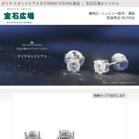
ダイヤ スタッドピアス D 0.526ct / 0.514ct 新品 ｜ 宝石広場オリジナル
腕時計･ジュエリー販売・通販
取扱商品 59,315点
画像タップで拡大します