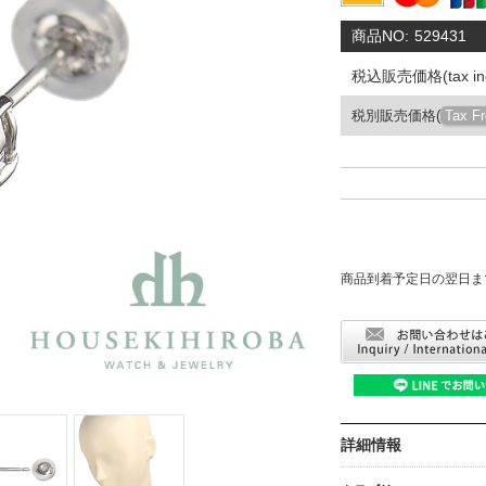
商品NO:
529431
税込販売価格(tax inc
税別販売価格(
Tax F
商品到着予定日の翌日ま
詳細情報