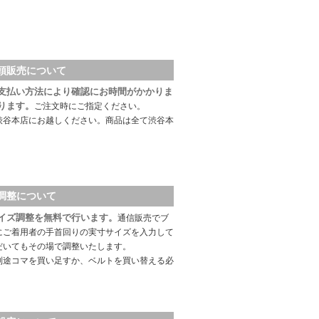
頭販売について
支払い方法により確認にお時間がかかりま
ります。
ご注文時にご指定ください。
渋谷本店にお越しください。商品は全て渋谷本
調整について
イズ調整を無料で行います。
通信販売でブ
にご着用者の手首回りの実寸サイズを入力して
だいてもその場で調整いたします。
別途コマを買い足すか、ベルトを買い替える必