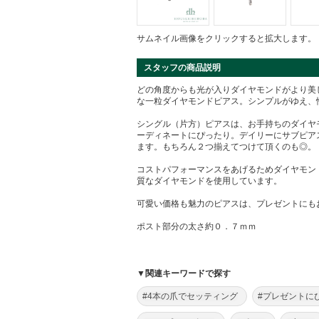
サムネイル画像をクリックすると拡大します。
スタッフの商品説明
どの角度からも光が入りダイヤモンドがより美
な一粒ダイヤモンドピアス。シンプルがゆえ、
シングル（片方）ピアスは、お手持ちのダイヤ
ーディネートにぴったり。デイリーにサブピア
ます。もちろん２つ揃えてつけて頂くのも◎。
コストパフォーマンスをあげるためダイヤモン
質なダイヤモンドを使用しています。
可愛い価格も魅力のピアスは、プレゼントにも
ポスト部分の太さ約０．７ｍｍ
▼関連キーワードで探す
#4本の爪でセッティング
#プレゼントに