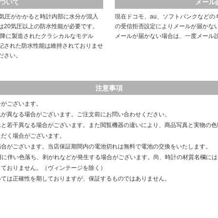
ついて
メール
や気圧がかかると時計内部に水分が混入
現在ドコモ、au、ソフトバンクなどの
は20気圧以上の防水性能が必要です。
の受信拒否設定によりメールが届かな
以降に製造されたクラシカルなモデル
メールが届かない場合は、一度メール
記された防水性能は維持されておりませ
ださい。
注意事項
合がございます。
色が異なる場合がございます。ご注文前にお問い合わせください。
像と若干異なる場合がございます。また閲覧機器の違いにより、商品写真と実物の色
ただく場合がございます。
場合がございます。当店保証期間内の電池切れは無料で電池の交換をいたします。
用に伴い色落ち、剥がれなどが発生する場合がございます。尚、時計の材質名欄に
しておりません。（ヴィンテージを除く）
いては正確性を期しておりますが、保証するものではありません。