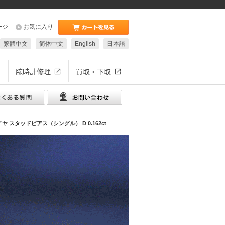
ージ
お気に入り
繁體中文
简体中文
English
日本語
腕時計修理
買取・下取
 スタッドピアス（シングル） D 0.162ct