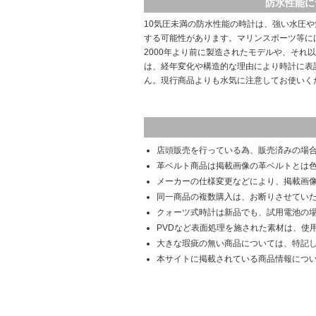
防水性能に
10気圧未満の防水性能の時計は、強い水圧
する可能性があります。マリンスポーツ等に
2000年より前に製造されたモデルや、それ
は、経年変化や構造的な理由により時計に表
ん。現行商品よりも水気に注意してお使いく
店頭販売を行っている為、販売済みの場
革ベルト商品は掲載画像の革ベルトとは
メーカーの仕様変更などにより、掲載画
同一商品の複数購入は、お断りさせてい
クォーツ式時計は新品でも、試用電池の
PVDなど表面処理を施された素材は、使
大きな瑕疵の無い商品については、特記
本サイトに掲載されている商品情報につ