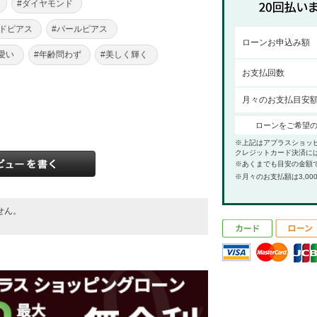
#ダイヤモンド
ドピアス
#パールピアス
ローンお申込み額
愛い
#年齢問わず
#美しく輝く
お支払回数
月々のお支払目安
ローンをご希望
※上記はアプラスショッ
クレジットカード決済に
※あくまでも目安の金額
※月々のお支払額は3,00
せん。
。