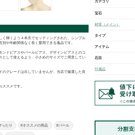
カテゴリ
宝石
材質（メイン）
タイプ
しく輝くよう４本爪でセッティングされた、シンプル
性別や年齢関係なく長く愛用できる逸品です。
アイテム
モンドピアスやパールピアス、デザインピアスとのコ
スとして使えるよう、小さめのサイズでご用意してい
石目
付属品
ドのグレードは出していませんが、当店で厳選した良
おススメです。
ぴったり
#オススメの商品
#パール