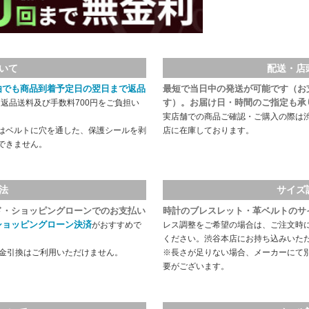
いて
配送・店
由でも商品到着予定日の翌日まで返品
最短で当日中の発送が可能です（お
す）。お届け日・時間のご指定も承
返品送料及び手数料700円をご負担い
実店舗での商品ご確認・ご購入の際は
はベルトに穴を通した、保護シールを剥
店に在庫しております。
できません。
法
サイズ
ド・ショッピングローンでのお支払い
時計のブレスレット・革ベルトのサ
ショッピングローン決済
がおすすめで
レス調整をご希望の場合は、ご注文時
ください。渋谷本店にお持ち込みいた
代金引換はご利用いただけません。
※長さが足りない場合、メーカーにて
要がございます。