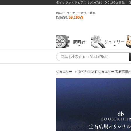
ダイヤ スタッドピアス（シングル） D 0.162ct 新品 
腕時計･ジュエリー販売・通販
59,190点
取扱商品
腕時計
ジュエリー
ジュエリー
>
ダイヤモンド ジュエリー 宝石広場