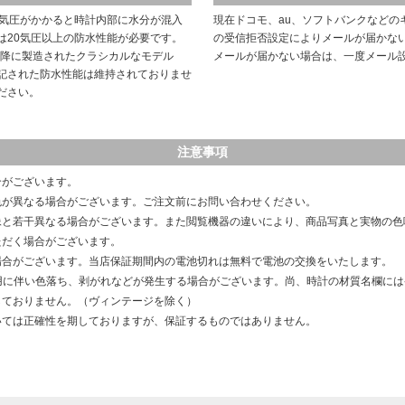
や気圧がかかると時計内部に水分が混入
現在ドコモ、au、ソフトバンクなどの
は20気圧以上の防水性能が必要です。
の受信拒否設定によりメールが届かな
以降に製造されたクラシカルなモデル
メールが届かない場合は、一度メール
記された防水性能は維持されておりませ
ださい。
注意事項
合がございます。
色が異なる場合がございます。ご注文前にお問い合わせください。
像と若干異なる場合がございます。また閲覧機器の違いにより、商品写真と実物の色
ただく場合がございます。
場合がございます。当店保証期間内の電池切れは無料で電池の交換をいたします。
用に伴い色落ち、剥がれなどが発生する場合がございます。尚、時計の材質名欄に
しておりません。（ヴィンテージを除く）
いては正確性を期しておりますが、保証するものではありません。