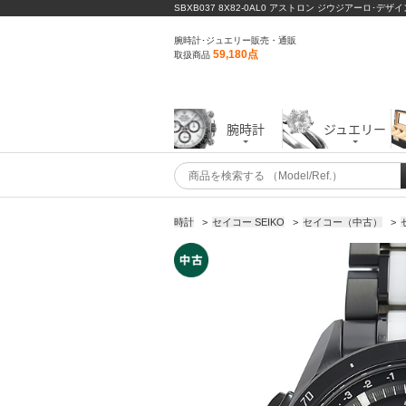
SBXB037 8X82-0AL0 アストロン ジウジアーロ･デザ
腕時計･ジュエリー販売・通販
59,180点
取扱商品
腕時計
ジュエリー
時計
>
セイコー SEIKO
>
セイコー（中古）
>