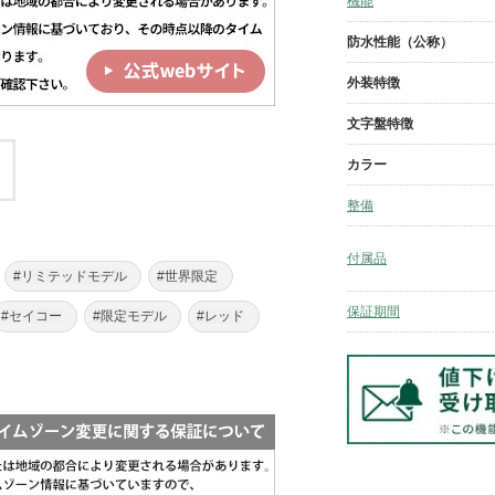
機能
防水性能（公称）
外装特徴
文字盤特徴
カラー
整備
付属品
#リミテッドモデル
#世界限定
保証期間
#セイコー
#限定モデル
#レッド