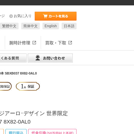
ージ
お気に入り
繁體中文
简体中文
English
日本語
腕時計修理
買取・下取
BXB037 8X82-0AL0
ジアーロ･デザイン 世界限定
 8X82-0AL0