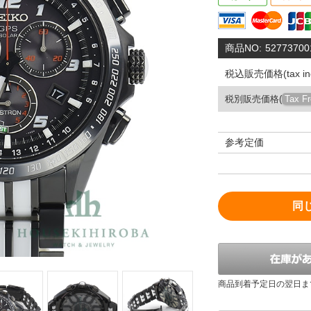
商品NO:
52773700
税込販売価格(tax inc
税別販売価格(
Tax F
参考定価
同
商品到着予定日の翌日ま