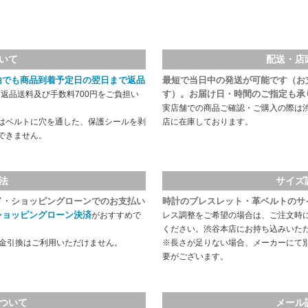
いて
配送・店
由でも商品到着予定日の翌日まで返品
最短で当日中の発送が可能です（お
す）。お届け日・時間のご指定も承
返品送料及び手数料700円をご負担い
実店舗での商品ご確認・ご購入の際は
はベルトに穴を通した、保護シールを剥
店に在庫しております。
できません。
法
サイズ
ド・ショッピングローンでのお支払い
時計のブレスレット・革ベルトのサ
ショッピングローン決済
がおすすめで
レス調整をご希望の場合は、ご注文時
ください。渋谷本店にお持ち込みいた
代金引換はご利用いただけません。
※長さが足りない場合、メーカーにて
要がございます。
ついて
メール