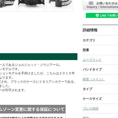
詳細情報
カテゴリ
型番
ムーブメント
一人であるジョルジェット・ジウジアーロ｡
ンモデルです｡
バンドタイプ
ションモデルを手掛けましたが、こちらは２０１５年
なります｡
材質（メイン）
定され、ブラックのケースにイタリアンカラーである､
ました｡
タイプ
ーが印字されます。
ケースサイズ
ブレス内径