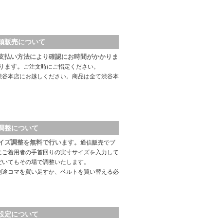
頭販売について
支払い方法により確認にお時間がかかりま
ります。
ご注文時にご指定ください。
渋谷本店にお越しください。商品は全て渋谷本
調整について
イズ調整を無料で行います。
通信販売でブ
にご着用者の手首回りの実寸サイズを入力して
だいてもその場で調整いたします。
別途コマを買い足すか、ベルトを買い替える必
設定について