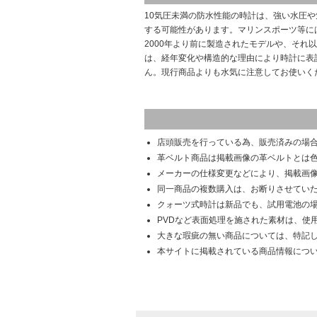
10気圧未満の防水性能の時計は、強い水圧
する可能性があります。マリンスポーツ等に
2000年より前に製造されたモデルや、それ
は、経年変化や構造的な理由により時計に表
ん。現行商品よりも水気に注意してお使いく
店頭販売を行っている為、販売済みの場
革ベルト商品は掲載画像の革ベルトとは
メーカーの仕様変更などにより、掲載画
同一商品の複数購入は、お断りさせてい
クォーツ式時計は新品でも、試用電池の
PVDなど表面処理を施された素材は、使
大きな瑕疵の無い商品については、特記
本サイトに掲載されている商品情報につ