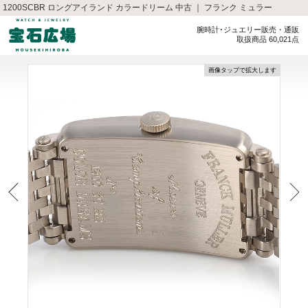
1200SCBR ロングアイランド カラードリーム 中古 ｜ フランク ミュラー
腕時計･ジュエリー販売・通販
取扱商品 60,021点
画像タップで拡大します