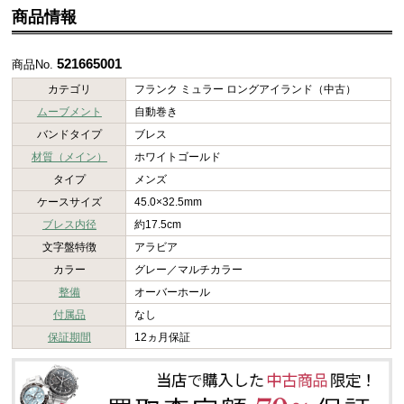
商品情報
521665001
商品No.
カテゴリ
フランク ミュラー ロングアイランド（中古）
ムーブメント
自動巻き
バンドタイプ
ブレス
材質（メイン）
ホワイトゴールド
タイプ
メンズ
ケースサイズ
45.0×32.5mm
ブレス内径
約17.5cm
文字盤特徴
アラビア
カラー
グレー／マルチカラー
整備
オーバーホール
付属品
なし
保証期間
12ヵ月保証