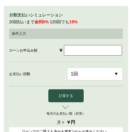
分割支払いシミュレーション
20回払いまで
金利0%
120回でも
19%
条件入力
￥
ローンお申込み額
お支払い回数
計算する
毎月のお支払い額（目安）
￥
円
月々
ローンでのご購入も
カートボタン
からお進みください。