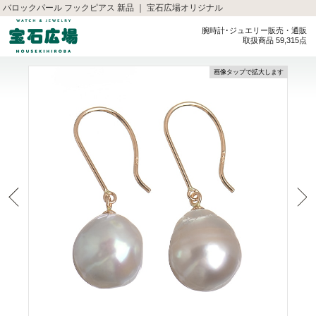
バロックパール フックピアス 新品 ｜ 宝石広場オリジナル
腕時計･ジュエリー販売・通販
取扱商品 59,315点
画像タップで拡大します