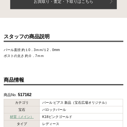
お買取り・査定・下取りはこちら
スタッフの商品説明
パール直径 約１0．3ｍｍ/１2．0mm
ポストの太さ 約０．7ｍｍ
商品情報
517162
商品No.
カテゴリ
パール ピアス 新品（宝石広場オリジナル）
宝石
バロックパール
材質（メイン）
K18ピンクゴールド
タイプ
レディース