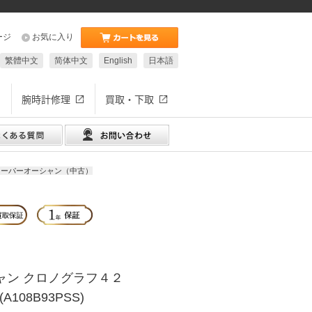
ージ
お気に入り
繁體中文
简体中文
English
日本語
腕時計修理
買取・下取
スーパーオーシャン（中古）
ャン クロノグラフ４２
(A108B93PSS)