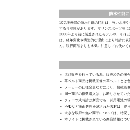
防水性能に
10気圧未満の防水性能の時計は、強い水圧
する可能性があります。マリンスポーツ等に
2000年より前に製造されたモデルや、それ
は、経年変化や構造的な理由により時計に表
ん。現行商品よりも水気に注意してお使いく
店頭販売を行っている為、販売済みの場
革ベルト商品は掲載画像の革ベルトとは
メーカーの仕様変更などにより、掲載画
同一商品の複数購入は、お断りさせてい
クォーツ式時計は新品でも、試用電池の
PVDなど表面処理を施された素材は、使
大きな瑕疵の無い商品については、特記
本サイトに掲載されている商品情報につ