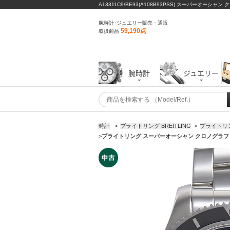
A13311C9/BE93(A108B93PSS) スーパーオーシ
腕時計･ジュエリー販売・通販
59,190点
取扱商品
腕時計
ジュエリー
時計
>
ブライトリング BREITLING
>
ブライトリ
>
ブライトリング スーパーオーシャン クロノグラフ４２ A13