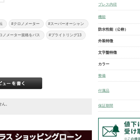
ブレス内径
機能
転
#クロノメーター
#スーパーオーシャン
防水性能（公称）
クロノメーター規格をパス
#ブライトリング13
外装特徴
文字盤特徴
カラー
整備
付属品
せん。
保証期間
。