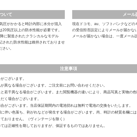
ついて
メール
や気圧がかかると時計内部に水分が混入
現在ドコモ、au、ソフトバンクなどの
は20気圧以上の防水性能が必要です。
の受信拒否設定によりメールが届かな
以降に製造されたクラシカルなモデル
メールが届かない場合は、一度メール
記された防水性能は維持されておりませ
ださい。
注意事項
合がございます。
色が異なる場合がございます。ご注文前にお問い合わせください。
像と若干異なる場合がございます。また閲覧機器の違いにより、商品写真と実物の色
ただく場合がございます。
場合がございます。当店保証期間内の電池切れは無料で電池の交換をいたします。
用に伴い色落ち、剥がれなどが発生する場合がございます。尚、時計の材質名欄に
しておりません。（ヴィンテージを除く）
いては正確性を期しておりますが、保証するものではありません。