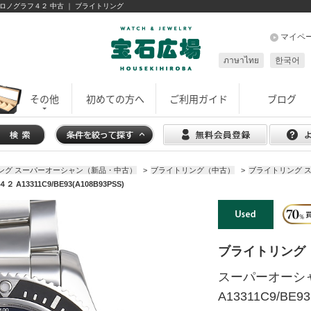
ャン クロノグラフ４２ 中古 ｜ ブライトリング
マイペ
ภาษาไทย
한국어
その他
初めての方へ
ご利用ガイド
ブログ
ング スーパーオーシャン（新品・中古）
>
ブライトリング（中古）
>
ブライトリング 
311C9/BE93(A108B93PSS)
ブライトリング
スーパーオーシ
A13311C9/BE93