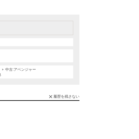
中古:アベンジャー
他
履歴を残さない