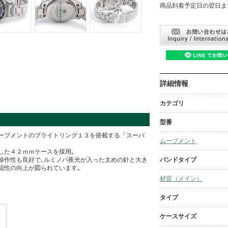
商品到着予定日の翌日ま
詳細情報
カテゴリ
型番
ーブメントのブライトリング１３を搭載する「スーパ
ムーブメント
した４２ｍｍケースを採用｡
バンドタイプ
操作性も良好で､ルミノバ夜光が入った太めの針と大き
認性の向上が図られています｡
。
材質（メイン）
タイプ
ケースサイズ