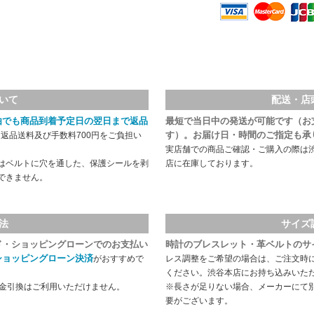
いて
配送・店
由でも商品到着予定日の翌日まで返品
最短で当日中の発送が可能です（お
す）。お届け日・時間のご指定も承
返品送料及び手数料700円をご負担い
実店舗での商品ご確認・ご購入の際は
はベルトに穴を通した、保護シールを剥
店に在庫しております。
できません。
法
サイズ
ド・ショッピングローンでのお支払い
時計のブレスレット・革ベルトのサ
ショッピングローン決済
がおすすめで
レス調整をご希望の場合は、ご注文時
ください。渋谷本店にお持ち込みいた
代金引換はご利用いただけません。
※長さが足りない場合、メーカーにて
要がございます。