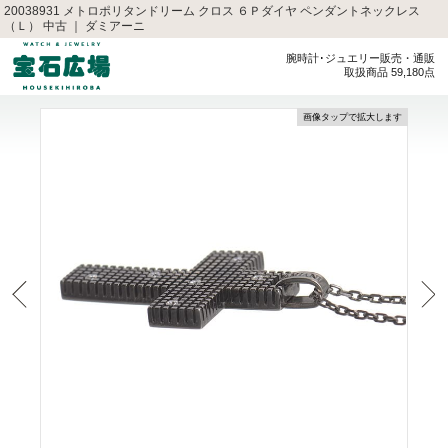
20038931 メトロポリタンドリーム クロス ６Ｐダイヤ ペンダントネックレス
（Ｌ） 中古 ｜ ダミアーニ
腕時計･ジュエリー販売・通販
取扱商品 59,180点
画像タップで拡大します