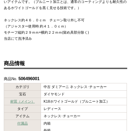
いアイテムです。（ブルニート加工とは、通常のコーティングよりも耐久性の
あるホワイトゴールドを黒く見せる技術です。）
ネックレス約４６．０ｃｍ チェーン取り外し不可
（アジャスター使用時 約４１．０ｃｍ）
モチーフ縦約２９ｍｍ×横約２２ｍｍ(留め具部分除く)
当店にて洗浄済み
商品情報
506496001
商品No.
カテゴリ
中古 ダミアーニ ネックレス･チョーカー
宝石
ダイヤモンド
材質（メイン）
K18ホワイトゴールド（ブルニート加工）
タイプ
レディース
アイテム
ネックレス･チョーカー
付属品
内箱
外箱