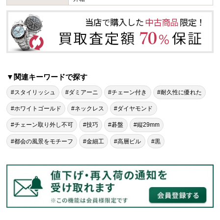
▼関連キーワードで探す
#スタイリッシュ
#ダミアーニ
#チェーン付き
#耐久性に優れた
#ホワイトゴールド
#ネックレス
#ダイヤモンド
#チェーン取り外し不可
#技巧
#碁盤
#縦29mm
#都会の風景をモチーフ
#金細工
#高層ビル
#黒