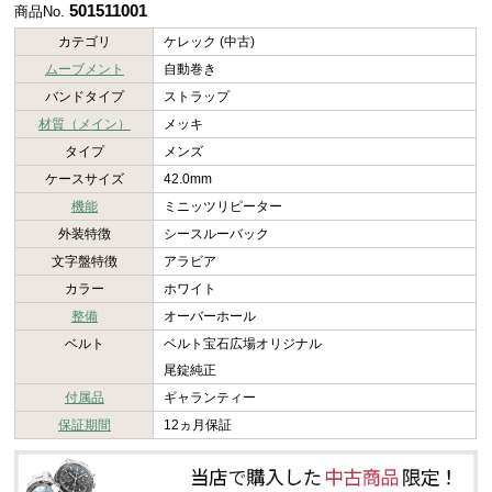
501511001
商品No.
カテゴリ
ケレック (中古)
ムーブメント
自動巻き
バンドタイプ
ストラップ
材質（メイン）
メッキ
タイプ
メンズ
ケースサイズ
42.0mm
機能
ミニッツリピーター
外装特徴
シースルーバック
文字盤特徴
アラビア
カラー
ホワイト
整備
オーバーホール
ベルト
ベルト宝石広場オリジナル
尾錠純正
付属品
ギャランティー
保証期間
12ヵ月保証