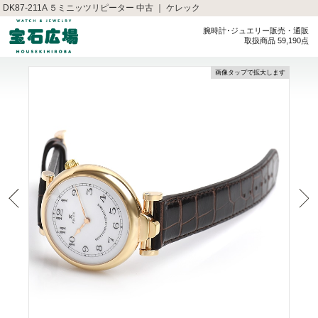
DK87-211A ５ミニッツリピーター 中古 ｜ ケレック
腕時計･ジュエリー販売・通販
取扱商品 59,190点
画像タップで拡大します