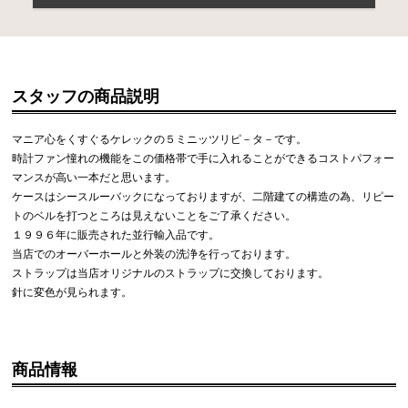
スタッフの商品説明
マニア心をくすぐるケレックの５ミニッツリピ－タ－です。
時計ファン憧れの機能をこの価格帯で手に入れることができるコストパフォー
マンスが高い一本だと思います。
ケースはシースルーバックになっておりますが、二階建ての構造の為、リピー
トのベルを打つところは見えないことをご了承ください。
１９９６年に販売された並行輸入品です。
当店でのオーバーホールと外装の洗浄を行っております。
ストラップは当店オリジナルのストラップに交換しております。
針に変色が見られます。
商品情報