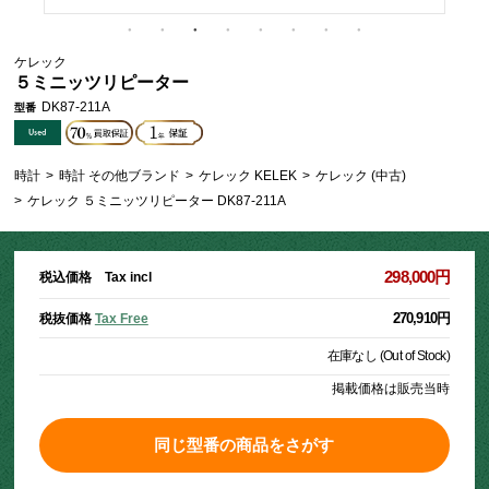
ケレック
５ミニッツリピーター
DK87-211A
型番
時計
>
時計 その他ブランド
>
ケレック KELEK
>
ケレック (中古)
>
ケレック ５ミニッツリピーター DK87-211A
298,000円
税込価格 Tax incl
270,910円
税抜価格
Tax Free
在庫なし (Out of Stock)
掲載価格は販売当時
同じ型番の商品をさがす