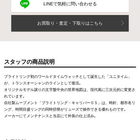
LINEで気軽に問い合わせる
お買取り・査定・下取りはこちら
スタッフの商品説明
ブライトリング初のワールドタイムウォッチとして誕生した「ユニタイム」
が、トランスオーシャンのラインとして復活｡
オリジナルモデル譲りの文字盤中央の世界地図は、現代風に三次元的に変更さ
れています｡
自社製ムーブメント「ブライトリング・キャリバー０５」は、時針、都市名リ
ング、時間目盛リングの同時切替がリューズで操作できる優れものです｡
メーカーにてメンテナンスと当店にて外装の仕上済み｡