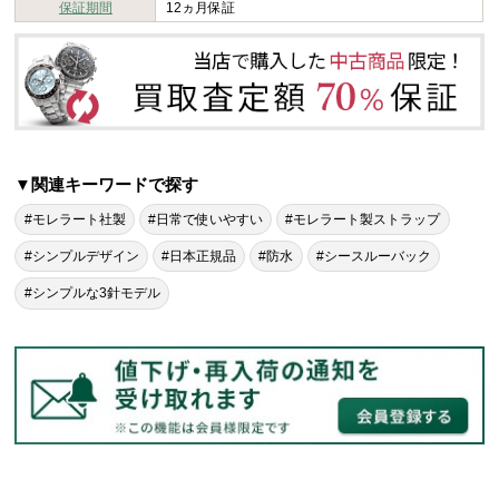
保証期間
12ヵ月保証
▼関連キーワードで探す
#モレラート社製
#日常で使いやすい
#モレラート製ストラップ
#シンプルデザイン
#日本正規品
#防水
#シースルーバック
#シンプルな3針モデル