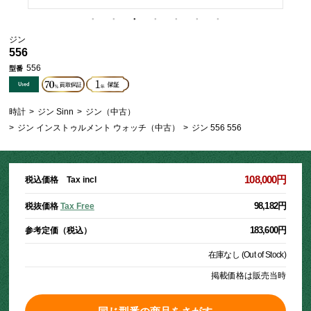
ジン
556
556
型番
時計
>
ジン Sinn
>
ジン（中古）
>
ジン インストゥルメント ウォッチ（中古）
>
ジン 556 556
108,000円
税込価格 Tax incl
98,182円
税抜価格
Tax Free
183,600円
参考定価（税込）
在庫なし (Out of Stock)
掲載価格は販売当時