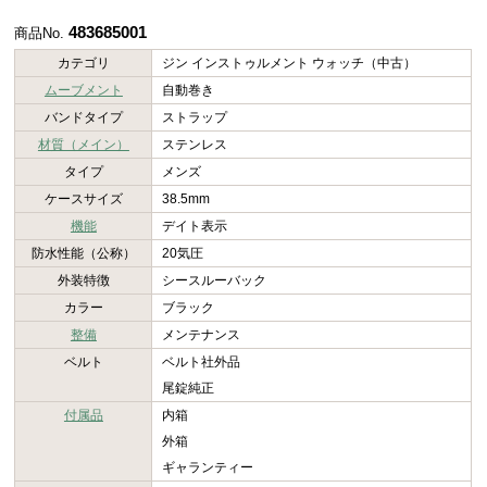
483685001
商品No.
カテゴリ
ジン インストゥルメント ウォッチ（中古）
ムーブメント
自動巻き
バンドタイプ
ストラップ
材質（メイン）
ステンレス
タイプ
メンズ
ケースサイズ
38.5mm
機能
デイト表示
防水性能（公称）
20気圧
外装特徴
シースルーバック
カラー
ブラック
整備
メンテナンス
ベルト
ベルト社外品
尾錠純正
付属品
内箱
外箱
ギャランティー